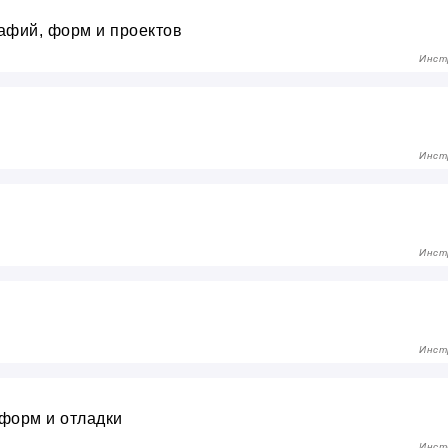
рафий, форм и проектов
Инст
Инст
Инст
Инст
 форм и отладки
Инст