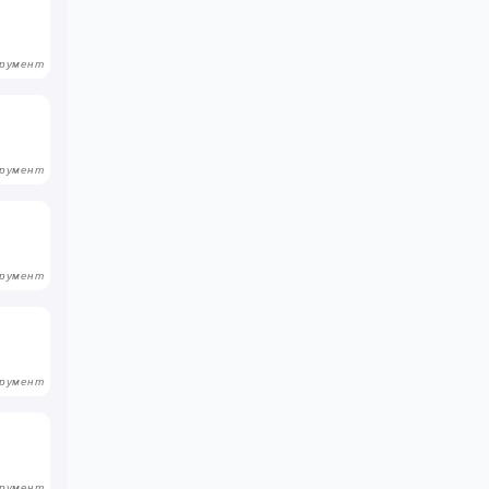
румент
румент
румент
румент
румент