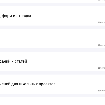
, форм и отладки
Инст
Инст
аданий и статей
Инст
жений для школьных проектов
Инст