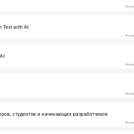
Инст
 Text with AI
Инст
AI
Инст
Инст
ров, студентов и начинающих разработчиков
Инст