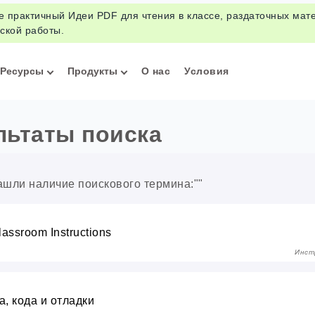
е практичный Идеи PDF для чтения в классе, раздаточных мат
ской работы.
Ресурсы
Продукты
О нас
Условия
льтаты поиска
ашли наличие поискового термина:""
lassroom Instructions
Инст
а, кода и отладки