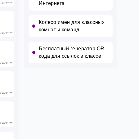
румент
Интернета
Колесо имен для классных
комнат и команд
румент
Бесплатный генератор QR-
кода для ссылок в классе
румент
румент
румент