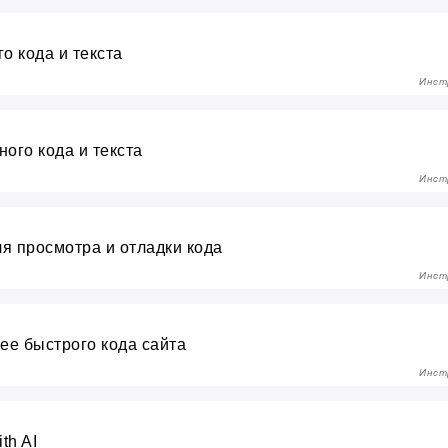
о кода и текста
Инст
ого кода и текста
Инст
для просмотра и отладки кода
Инст
олее быстрого кода сайта
Инст
th AI