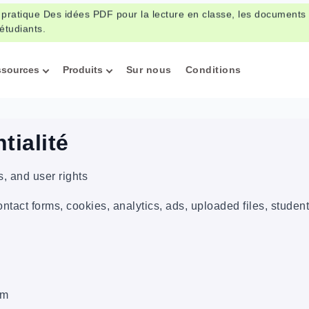
 pratique Des idées PDF pour la lecture en classe, les documents 
 étudiants.
ssources
Produits
Sur nous
Conditions
tialité
, and user rights
act forms, cookies, analytics, ads, uploaded files, student
om