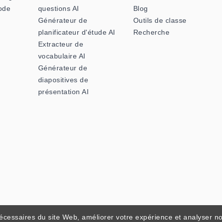
ode
questions AI
Blog
Générateur de
Outils de classe
planificateur d'étude AI
Recherche
Extracteur de
vocabulaire AI
Générateur de
diapositives de
présentation AI
nécessaires du site Web, améliorer votre expérience et analyser not