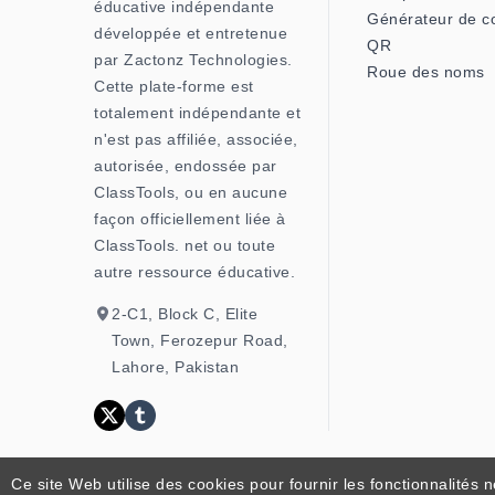
éducative indépendante
Générateur de c
développée et entretenue
QR
par Zactonz Technologies.
Roue des noms
Cette plate-forme est
totalement indépendante et
n'est pas affiliée, associée,
autorisée, endossée par
ClassTools, ou en aucune
façon officiellement liée à
ClassTools. net ou toute
autre ressource éducative.
2-C1, Block C, Elite
Town, Ferozepur Road,
Lahore, Pakistan
Ce site Web utilise des cookies pour fournir les fonctionnalités 