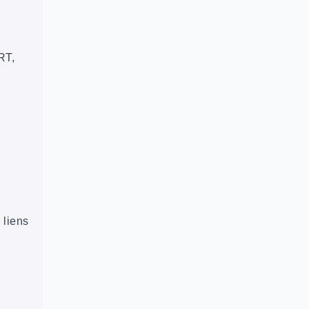
RT,
 liens