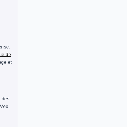
ense.
que de
age et
e des
 Web