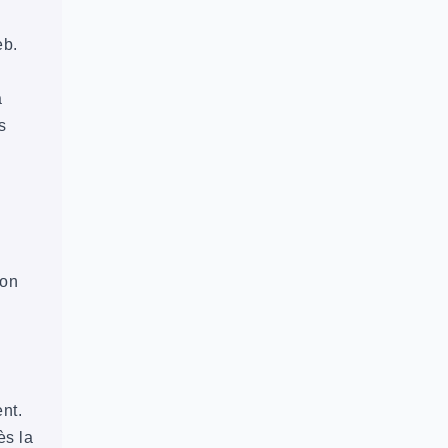
eb.
a
s
ion
nt.
ès la