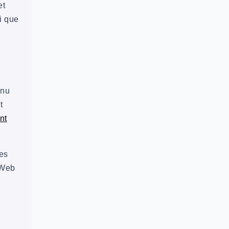
et
i que
enu
t
nt
des
 Web