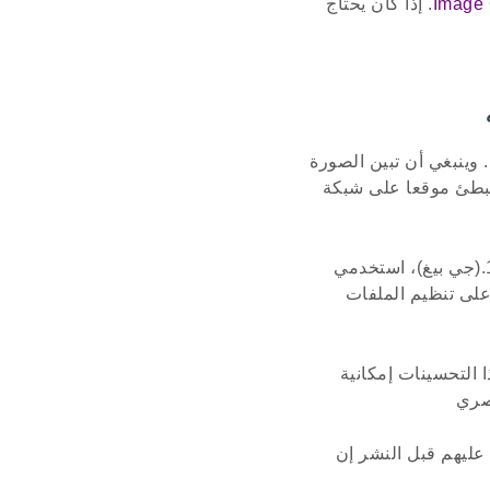
Image
. إذا كان يحتاج
وينبغي أن تبين الصورة
 تبطئ موقعا على شبكة
استخدمي أسماء ملف وصفية قبل تحميل الصور على موقع بدلا من الأسماء مثل الصورة 123.(جي بيغ)، استخدمي
.نغم أو نشيط فصل دراسيjpg. وهذا يساعد على تنظيم الملفات
 التحسينات إمكانية
صري
 عليهم قبل النشر إن