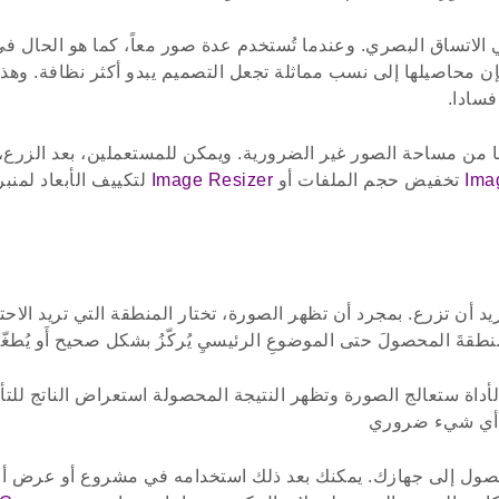
 الاتساق البصري. وعندما تُستخدم عدة صور معاً، كما هو الحال 
إن محاصيلها إلى نسب مماثلة تجعل التصميم يبدو أكثر نظافة. وهذ
فسادا.
ا من مساحة الصور غير الضرورية. ويمكن للمستعملين، بعد الزرع، ا
Ima
تخفيض حجم الملفات أو
Image Resizer
لتكييف الأبعاد لمنب
ريد أن تزرع. بمجرد أن تظهر الصورة، تختار المنطقة التي تريد الا
قةَ المحصولَ حتى الموضوعِ الرئيسيِ يُركّزُ بشكل صحيح أَو يُطغّل
أداة ستعالج الصورة وتظهر النتيجة المحصولة استعراض الناتج للتأ
ة أي شيء ضروري
حصول إلى جهازك. يمكنك بعد ذلك استخدامه في مشروع أو عرض أو