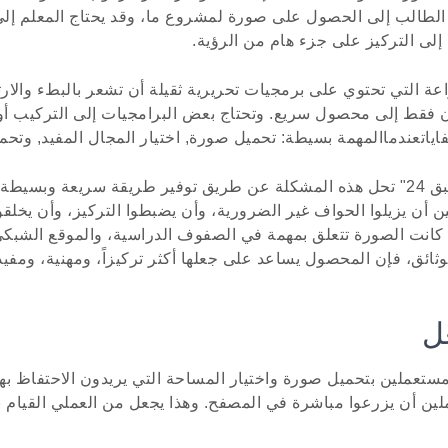
ج الطالب إلى الحصول على صورة لمشروع ما، وقد يحتاج المعلم إ
إلى التركيز على جزء هام من الرؤية.
عة التي تحتوي على برمجيات تحريرية ثقيلة أن تشعر بالبطء والارتب
 فقط إلى محصول سريع. وتحتاج بعض البرامجيات إلى التركيب أو ا
اياتعندماالمهمة بسيطة: تحميل صورة, اختيار المجال المفيد, وتحم
أداة (إيمج كروبر) في "الطبق 24" تحل هذه المشكلة عن طريق توفير طريقة سريع
ن أن يزيلوا الحواف غير الضرورية، وأن يضبطوا التركيز، وأن يخلق
 كانت الصورة تتعلق بمهمة في الصفوف الدراسية، والموقع الشبك
لوثائق، فإن المحصول يساعد على جعلها أكثر تركيزاً، ومهنية، ومفيد
ل
مستعملين بتحميل صورة واختيار المساحة التي يريدون الاحتفاظ بها
ن أن يزرعوا مباشرة في المصفح. وهذا يجعل من العملي القيام ب