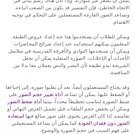
يمكن أن تشعر غير متوازنة. وإذا كان هناك رسم بياني في
الاتجاه الخاطئ، فإن التفسير قد يكون من الصعب اتباعه.
وتساعد الصور الفارغة المستعملين على التحكم في توجيه
الاهتمام.
ويمكن للطلاب أن يستخدموا هذا عند إعداد عروض الطبقة.
المعلمون يمكنهم استخدامه عند إعداد شرائح المحاضرات
ويمكن أن تستخدمها النوادي والأفرقة المدرسية في سلاسل
الأحداث أو الإعلانات. الصورة المنقلبة يمكن أن تجعل
الشريحة تبدو نظيفة لأن البصر والنص يعملان معا بدلا من
المنافسة.
وقد يحتاج المستعملون أيضاً، بعد أن يقلبوا صورة، إلى إحياءها
أو الضغط عليها. يمكن أن تساعد
أداة تغيير حجم الصور
على
ضبط الصورة لتناسب تخطيطاً محدداً، بينما
أداة ضغط الصور
ويمكن أن يخفض حجم الملفات قبل تحميل العرض النهائي أو
تقاسمه. إذا كان العرض يحتوي على صور مبالغ فيها
استعادة
الصور دون فقدان الجودة
كما يمكن أن يساعد المستعملين
على فهم السبب في حجم الصورة والوضوح.