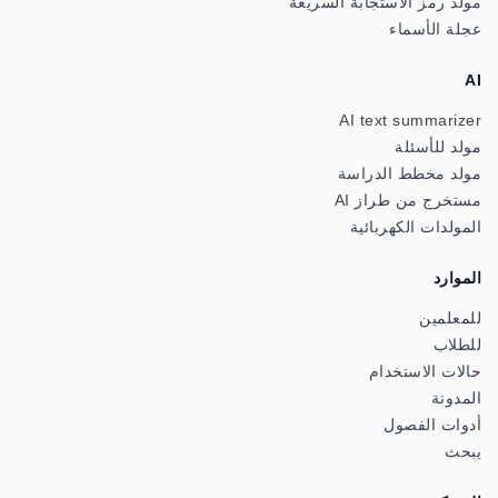
مولد رمز الاستجابة السريعة
عجلة الأسماء
AI
AI text summarizer
مولد للأسئلة
مولد مخطط الدراسة
مستخرج من طراز AI
المولدات الكهربائية
الموارد
للمعلمين
للطلاب
حالات الاستخدام
المدونة
أدوات الفصول
يبحث