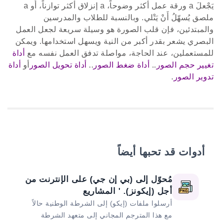
يَجْعلَ a ورقة عمل أكثر وضوحاً، a إنزلاق أكثر توازناً، أَو a
ملصق يُسهّلُ أَنْ يَتْلي. وبالنسبة للطلاب والمدرسين
والمبتدئين، فإن قلب الصورة هو وسيلة سريعة لجعل العمل
البصري يشعر بقدر أكبر من النية ويسهل استخدامها. ويمكن
للمستعملين، عند الحاجة، مواصلة تدفق العمل نفسه مع
أداة
تغيير حجم الصور
..
أداة ضغط الصور
..
أداة تحويل الصور
أو
أداة
تدوير الصور
.
أدوات قد تحبها أيضاً
مُحوّل إلى (بي إن جي) على الإنترنت من
أجل (إيكونز). ' المشاريع
أرسلوا ملفات (إيكو) إلى الشرطة الوطنية حالاً
مع هذا المترجم المجاني إلى متعهد الشرطة