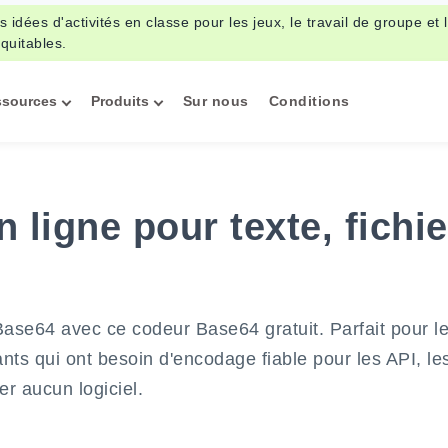
s idées d'activités en classe pour les jeux, le travail de groupe et 
quitables.
ssources
Produits
Sur nous
Conditions
ligne pour texte, fichie
t Base64 avec ce codeur Base64 gratuit. Parfait pour l
nts qui ont besoin d'encodage fiable pour les API, le
r aucun logiciel.