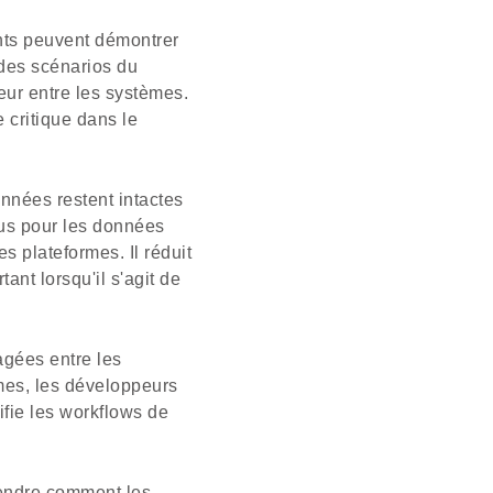
ants peuvent démontrer
des scénarios du
ur entre les systèmes.
e critique dans le
onnées restent intactes
us pour les données
es plateformes. Il réduit
ant lorsqu'il s'agit de
agées entre les
rmes, les développeurs
ifie les workflows de
rendre comment les