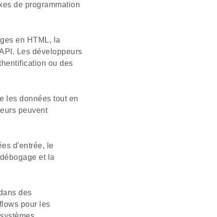
exes de programmation
mages en HTML, la
s API. Les développeurs
thentification ou des
me les données tout en
ateurs peuvent
es d'entrée, le
e débogage et la
 dans des
flows pour les
 systèmes.