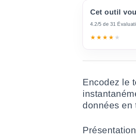
Cet outil vou
4.2/5 de 31 Évaluat
★
★
★
★
★
Encodez le t
instantanéme
données en t
Présentation