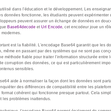
 utilisé dans l'éducation et le développement. Les enseign
 données fonctionne, les étudiants peuvent expérimenter 
eloppeurs peuvent assurer un échange de données en douce
 que
Base64decode
et
Url Encode
, cet encodeur joue un rôl
s modernes.
tant est la fiabilité. L'encodage Base64 garantit que les d
n, même en passant par des systèmes qui ne sont pas conç
ne méthode fiable pour traiter l'information structurée entre l
e corruption des données, ce qui est particulièrement import
ontenus sensibles.
se64 aide à normaliser la façon dont les données sont part
inquiéter des différences de compatibilité entre les platefo
format cohérent qui fonctionne presque partout. Cela simpl
t les problèmes inattendus.
on technique, l'encodage Base64 permet également de comp