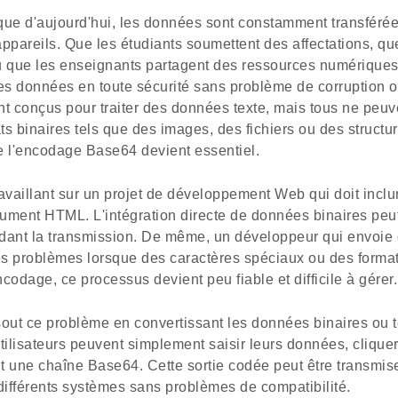
e d'aujourd'hui, les données sont constamment transférée
 appareils. Que les étudiants soumettent des affectations, q
u que les enseignants partagent des ressources numériques
s données en toute sécurité sans problème de corruption o
 conçus pour traiter des données texte, mais tous ne peuve
ts binaires tels que des images, des fichiers ou des struct
e l'encodage Base64 devient essentiel.
ravaillant sur un projet de développement Web qui doit incl
ment HTML. L'intégration directe de données binaires peut 
dant la transmission. De même, un développeur qui envoie
des problèmes lorsque des caractères spéciaux ou des format
codage, ce processus devient peu fiable et difficile à gérer.
ut ce problème en convertissant les données binaires ou t
tilisateurs peuvent simplement saisir leurs données, clique
t une chaîne Base64. Cette sortie codée peut être transmis
différents systèmes sans problèmes de compatibilité.