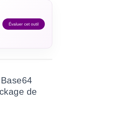
Évaluer cet outil
s Base64
ockage de