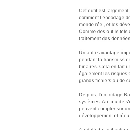
Cet outil est largement
comment l'encodage des
monde réel, et les dév
Comme des outils tels
traitement des donnée
Un autre avantage impor
pendant la transmissio
binaires. Cela en fait u
également les risques d
grands fichiers ou de c
De plus, l'encodage Ba
systèmes. Au lieu de s'
peuvent compter sur un 
développement et rédui
Au-delà de l'utilisati