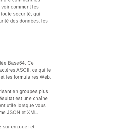
 voir comment les
oute sécurité, qui
rité des données, les
odée Base64. Ce
actères ASCII, ce qui le
 et les formulaires Web.
visant en groupes plus
ésultat est une chaîne
ent utile lorsque vous
omme JSON et XML.
ez sur encoder et