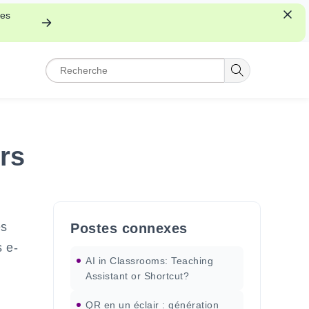
les
rs
es
Postes connexes
s e-
AI in Classrooms: Teaching
Assistant or Shortcut?
QR en un éclair : génération