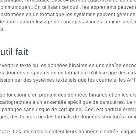
mmuniquent. En utilisant cet outil, les apprenants peuvent
ansformées en un format que les systèmes peuvent gérer en t
ide pour l'apprentissage de concepts avancés comme la sécu
eb.
til fait
ertit le texte ou les données binaires en une chaîne enc
s données originales en un format qui n'utilise que des car
ission par des systèmes texte tels que les courriels, les API
e fonctionne en prenant des données binaires et en les di
e cartographiés à un ensemble spécifique de caractères. Le r
t partagée sans risque de corruption. Ceci est particulièrem
ages, des fichiers ou des formats de données structurés c
ficace. Les utilisateurs collent leurs données d'entrée, cliqu