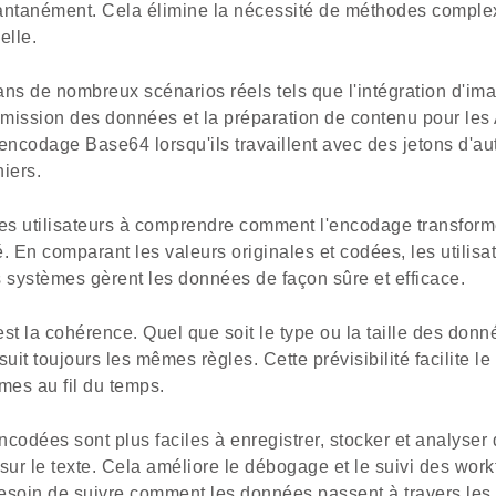
stantanément. Cela élimine la nécessité de méthodes compl
elle.
dans de nombreux scénarios réels tels que l'intégration d'i
nsmission des données et la préparation de contenu pour le
encodage Base64 lorsqu'ils travaillent avec des jetons d'au
iers.
 les utilisateurs à comprendre comment l'encodage transfor
té. En comparant les valeurs originales et codées, les utilis
systèmes gèrent les données de façon sûre et efficace.
st la cohérence. Quel que soit le type ou la taille des donné
it toujours les mêmes règles. Cette prévisibilité facilite l
es au fil du temps.
codées sont plus faciles à enregistrer, stocker et analyser
ur le texte. Cela améliore le débogage et le suivi des work
esoin de suivre comment les données passent à travers les