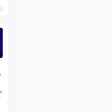
e
t
r