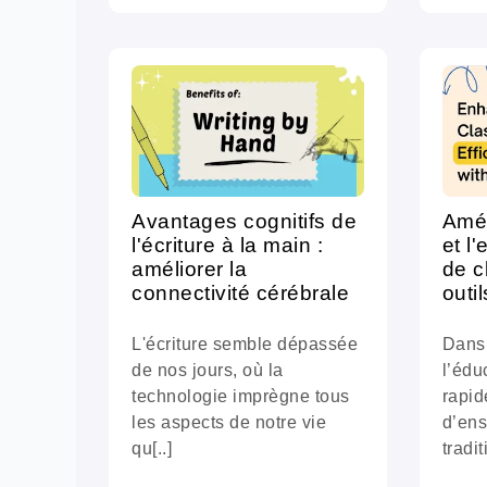
Avantages cognitifs de
Amél
l'écriture à la main :
et l'
améliorer la
de c
connectivité cérébrale
outi
L'écriture semble dépassée
Dans
de nos jours, où la
l’édu
technologie imprègne tous
rapid
les aspects de notre vie
d’en
qu[..]
tradi