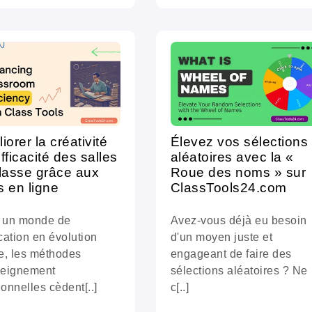
Élevez vos sélections
iorer la créativité
aléatoires avec la «
efficacité des salles
Roue des noms » sur
lasse grâce aux
ClassTools24.com
ls en ligne
Avez-vous déjà eu besoin
 un monde de
d'un moyen juste et
cation en évolution
engageant de faire des
e, les méthodes
sélections aléatoires ? Ne
seignement
c[..]
tionnelles cèdent[..]