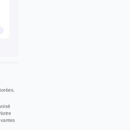
iorées.
anisé
Notre
ovantes