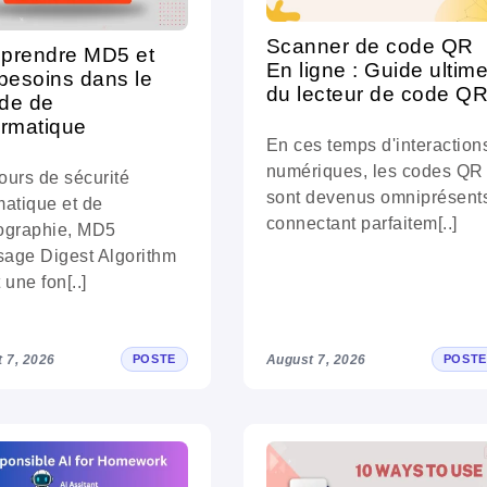
Scanner de code QR
prendre MD5 et
En ligne : Guide ultim
besoins dans le
du lecteur de code Q
de de
formatique
En ces temps d'interaction
numériques, les codes QR
ours de sécurité
sont devenus omniprésent
matique et de
connectant parfaitem[..]
tographie, MD5
age Digest Algorithm
 une fon[..]
 7, 2026
August 7, 2026
POSTE
POSTE