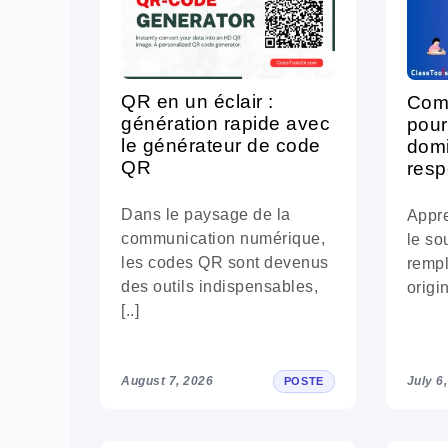
QR en un éclair :
Comm
génération rapide avec
pour
le générateur de code
domi
QR
resp
Dans le paysage de la
Appre
communication numérique,
le so
les codes QR sont devenus
rempl
des outils indispensables,
origin
[..]
August 7, 2026
July 6
POSTE