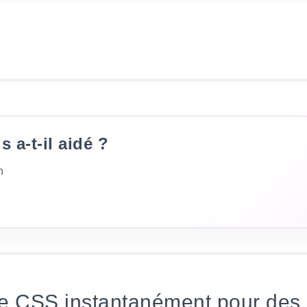
s a-t-il aidé ?
n
e CSS instantanément pour des 