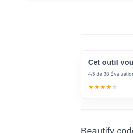
Cet outil vou
4/5 de 38 Évaluatio
★
★
★
★
★
Beautify cod