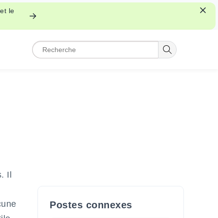
et le
 Il
cune
Postes connexes