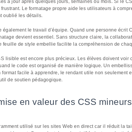
ses à jour après quelques jours, semaines ou mois. Si le C
t frustrant. Le formatage propre aide les utilisateurs à comp
t oublié les détails.
re également le travail d'équipe. Quand une personne écrit 
matage devient essentiel. Sans structure claire, la collaborat
e feuille de style embellie facilite la compréhension de chaq
S lisible est encore plus précieux. Les élèves doivent voir
uand le code est organisé de manière logique. Un embelliss
format facile à apprendre, le rendant utile non seulement en 
util de soutien pédagogique.
 mise en valeur des CSS mineurs
mment utilisé sur les sites Web en direct car il réduit la tail