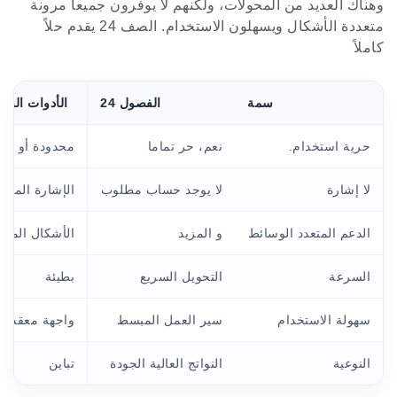
وهناك العديد من المحولات، ولكنهم لا يوفرون جميعا مرونة
متعددة الأشكال ويسهلون الاستخدام. الصف 24 يقدم حلاً
كاملاً
سمة
الفصول 24
الأدوات النم
حرية استخدام.
نعم، حر تماما
محدودة أو مد
لا إشارة
لا يوجد حساب مطلوب
الإشارة المطل
الدعم المتعدد الوسائط
و المزيد
الأشكال المحد
السرعة
التحويل السريع
بطيئة
سهولة الاستخدام
سير العمل المبسط
واجهة معقدة
النوعية
النواتج العالية الجودة
تباين