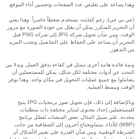
وهذا يساعد على تقليص عدد الصفحات وتحسين أداء الموقع.
(جي بي جي)، رغم كفايته، يستخدم ضغطاً خاسراً. وهذا يعني
أن التحرير المتكرر يمكن أن يقلل من جودة الصورة مع مرور
الوقت. ومن شأن تحويل شركة JPG إلى شركة PNG قبل
التحرير أن يساعد على الحفاظ على التفاصيل وتجنب المزيد
من التدهور.
وثمة فائدة هامة أخرى تتمثل في كفاءة تدفق العمل. وبدلا من
البحث عن أدوات مختلفة لكل شكل، يمكن للمستعملين أن
يتعاملوا مع جميع عمليات التحويل في مكان واحد. وهذا يوفر
الوقت ويبسط العملية.
وبالإضافة إلى ذلك، فإن تحويل صور برمجيات JPG يتيح
للمستعملين إعداد محتوى لمنابر مختلفة ذات متطلبات
محددة. على سبيل المثال, بعض المنصات تُفضّل برنامج
(WBP) للأداء, بينماويحتاج آخرون إلى الشفافية من جانب
الشرطة الوطنية. ومن شأن القدرة على تغيير الأشكال أن