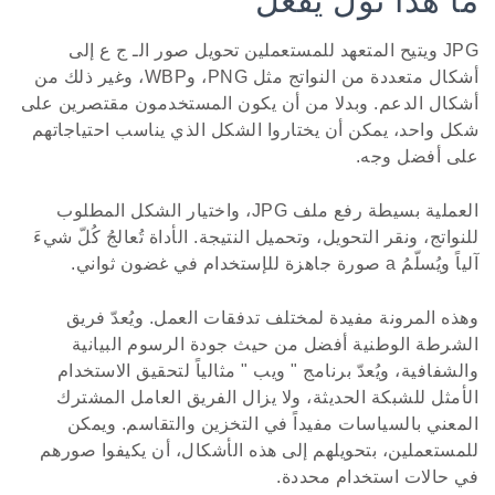
ما هذا تول يفعل
JPG ويتيح المتعهد للمستعملين تحويل صور الـ ج ع إلى
أشكال متعددة من النواتج مثل PNG، وWBP، وغير ذلك من
أشكال الدعم. وبدلا من أن يكون المستخدمون مقتصرين على
شكل واحد، يمكن أن يختاروا الشكل الذي يناسب احتياجاتهم
على أفضل وجه.
العملية بسيطة رفع ملف JPG، واختيار الشكل المطلوب
للنواتج، ونقر التحويل، وتحميل النتيجة. الأداة تُعالجُ كُلّ شيءَ
آلياً ويُسلّمُ a صورة جاهزة للإستخدام في غضون ثواني.
وهذه المرونة مفيدة لمختلف تدفقات العمل. ويُعدّ فريق
الشرطة الوطنية أفضل من حيث جودة الرسوم البيانية
والشفافية، ويُعدّ برنامج " ويب " مثالياً لتحقيق الاستخدام
الأمثل للشبكة الحديثة، ولا يزال الفريق العامل المشترك
المعني بالسياسات مفيداً في التخزين والتقاسم. ويمكن
للمستعملين، بتحويلهم إلى هذه الأشكال، أن يكيفوا صورهم
في حالات استخدام محددة.