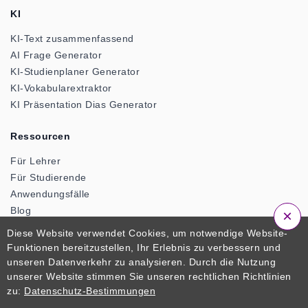
KI
KI-Text zusammenfassend
AI Frage Generator
KI-Studienplaner Generator
KI-Vokabularextraktor
KI Präsentation Dias Generator
Ressourcen
Für Lehrer
Für Studierende
Anwendungsfälle
Blog
×
Werkzeuge für die Klassenzimmer
Diese Website verwendet Cookies, um notwendige Website-
Suchen
Funktionen bereitzustellen, Ihr Erlebnis zu verbessern und
unseren Datenverkehr zu analysieren. Durch die Nutzung
Unternehmen
unserer Website stimmen Sie unseren rechtlichen Richtlinien
zu:
Datenschutz-Bestimmungen
Datenschutz-Bestimmungen