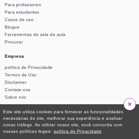
Para professores
Para estudantes
Casos de uso
Blogue
Ferramentas de sala de aula
Procurar
Empresa
política de Privacidade
Termos de Uso
Disclaimer
Contate-nos
Sobre nós
×
Conta
Este site utiliza cookies para fornecer as funcionalidades
necessárias do site, melhorar sua experiência e analisar
Conecte-se
nosso tráfego. Ao utilizar nosso site, você concorda com
Inscrever-se
nossas políticas legais:
política de Privacidade