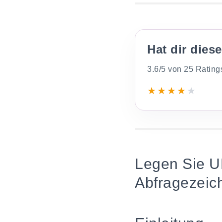
Hat dir dies
3.6/5 von 25 Rating
★
★
★
★
★
Legen Sie UR
Abfragezeic