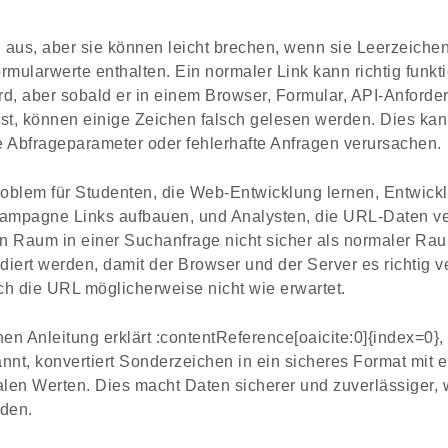
 aus, aber sie können leicht brechen, wenn sie Leerzeiche
mularwerte enthalten. Ein normaler Link kann richtig funkti
rd, aber sobald er in einem Browser, Formular, API-Anforde
t ist, können einige Zeichen falsch gelesen werden. Dies ka
e Abfrageparameter oder fehlerhafte Anfragen verursachen.
Problem für Studenten, die Web-Entwicklung lernen, Entwick
Kampagne Links aufbauen, und Analysten, die URL-Daten ve
n Raum in einer Suchanfrage nicht sicher als normaler Ra
diert werden, damit der Browser und der Server es richtig 
ch die URL möglicherweise nicht wie erwartet.
en Anleitung erklärt :contentReference[oaicite:0]{index=0
nt, konvertiert Sonderzeichen in ein sicheres Format mit
len Werten. Dies macht Daten sicherer und zuverlässiger, 
rden.