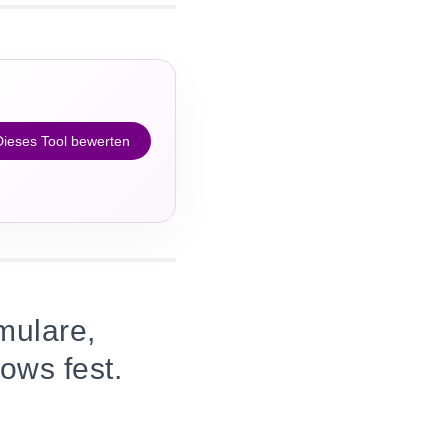
Dieses Tool bewerten
mulare,
ows fest.