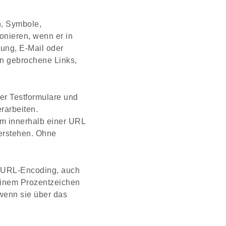
n, Symbole,
onieren, wenn er in
rung, E-Mail oder
nn gebrochene Links,
ler Testformulare und
rarbeiten.
um innerhalb einer URL
verstehen. Ohne
}, URL-Encoding, auch
 einem Prozentzeichen
wenn sie über das