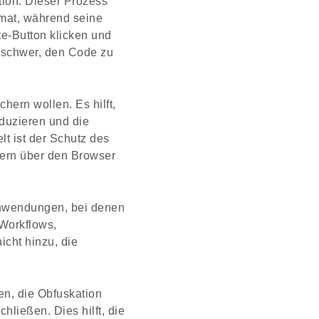
ion. Dieser Prozess
mat, während seine
te-Button klicken und
m schwer, den Code zu
chern wollen. Es hilft,
eduzieren und die
lt ist der Schutz des
zern über den Browser
Anwendungen, bei denen
 Workflows,
cht hinzu, die
en, die Obfuskation
ließen. Dies hilft, die