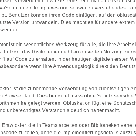
lösen, verwenden Entwickler eine Technik namens obfuscat
vaScript in ein komplexes und schwer zu verstehendes For
leibt. Benutzer können ihren Code einfügen, auf den obfusca
chützte Version umwandeln. Dies macht es für andere extre
rwenden.
or ist ein wesentliches Werkzeug für alle, die ihre Arbeit si
chützen, das Risiko einer nicht autorisierten Nutzung zu r
iff auf Code zu erhalten. In der heutigen digitalen ersten We
 insbesondere wenn Ihre Anwendungslogik direkt den Benut
faktor ist die zunehmende Verwendung von clientseitigen 
im Browser läuft. Dies bedeutet, dass ohne Schutz sensible
ithmen freigelegt werden. Obfuskation fügt eine Schutzschi
nd unberechtigtes Verständnis deutlich härter macht.
Entwickler, die in Teams arbeiten oder Bibliotheken verteil
nscode zu teilen, ohne die Implementierungsdetails auszusch