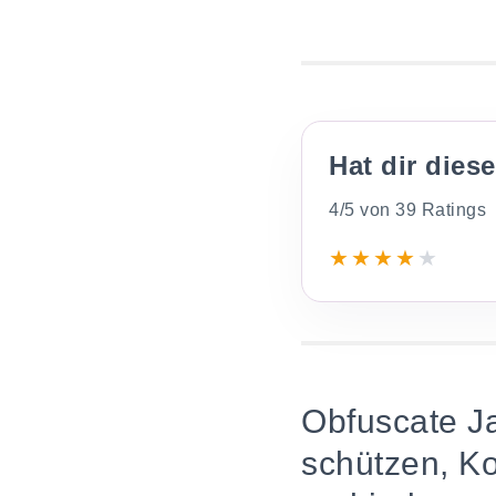
Hat dir dies
4/5 von 39 Ratings
★
★
★
★
★
Obfuscate Ja
schützen, K