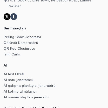
2-C1, Block C, Elite Town, Ferozepur Road, Lahore,
Pakistan
Sınıf araçları
Pering Chart Jeneratör
Görüntü Kompresörü
QR Kod Oluşturucu
İsim Çarkı
AI
AI text Özetr
AI soru jeneratörü
AI çalışma planlayıcı jeneratörü
AI kelime alıntılayıcı
AI sunum slaytları jeneratör