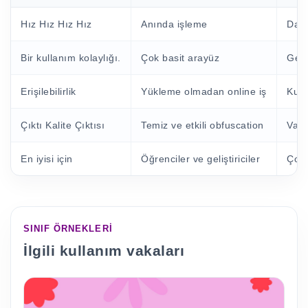
Hız Hız Hız Hız
Anında işleme
Daha
Bir kullanım kolaylığı.
Çok basit arayüz
Gene
Erişilebilirlik
Yükleme olmadan online iş
Kuru
Çıktı Kalite Çıktısı
Temiz ve etkili obfuscation
Vari
En iyisi için
Öğrenciler ve geliştiriciler
Çoğu
SINIF ÖRNEKLERI
İlgili kullanım vakaları