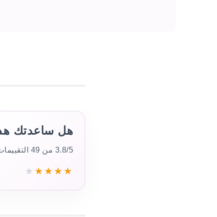
هل ساعدتك هذه
3.8/5 من 49 التقييمات
★
★
★
★
★