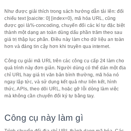
Như được giải thích trong sách hướng dẫn tải lên: đối
chiếu text [oaicite: 0] [index=0}, mã hóa URL, cũng
được gọi là%-concoding, chuyển đổi các kí tự đặc biệt
thành một dạng an toàn dùng dấu phần trăm theo sau
giá trị thập lục phân. Điều này làm cho dữ liệu an toàn
hơn và đáng tin cậy hơn khi truyền qua internet.
Công cụ giải mã URL trên các công cụ cấp 24 làm cho
quá trình này đơn giản. Người dùng có thể dán một địa
chỉ URL hay giá trị văn bản bình thường, mã hóa nó
ngay lập tức, và sử dụng kết quả như liên kết, hình
thức, APIs, theo dõi URL, hoặc gỡ lỗi dòng làm việc
mà không cần chuyển đổi ký tự bằng tay.
Công cụ này làm gì
Trình chuyển đổi địa chỉ URL thành dạng mã hóa. Các