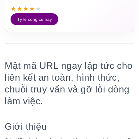
★
★
★
★
★
Tỷ lệ công cụ này
Mật mã URL ngay lập tức cho
liên kết an toàn, hình thức,
chuỗi truy vấn và gỡ lỗi dòng
làm việc.
Giới thiệu