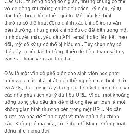
Các URL thường trông đơn giản, nhưng chúng có thể
vỡ dễ dàng khi chúng chứa dấu cách, ký hiệu, ký tự
đặc biệt, hoặc hình thức giá trị. Một liên kết bình
thường có thể hoạt động chính xác khi gõ trong văn
bản thường, nhưng một khi nó được đặt bên trong một
trình duyệt, mẫu, yêu cầu API, email hoặc liên kết theo
dõi, một số ký tự có thể bị hiểu sai. Tùy chọn này có
thể gây ra liên kết bị hỏng, thiếu dữ liệu, tham số truy
vấn sai, hoặc yêu cầu thất bại.
Đây là một vấn đề phổ biến cho sinh viên học phát
triển web, các nhà phát triển thử nghiệm các hình thức
và APIs, thị trường xây dựng các liên kết chiến dịch, và
các nhà phân tích xử lý dữ liệu URL. Ví dụ, một khoảng
trống trong yêu cầu tìm kiếm không thể an toàn là một
không gian bình thường bên trong một URL. Nó cần
được mã hóa để trình duyệt và máy chủ hiểu chính
xác. Không có mã hóa, có lẽ địa chỉ Mạng không hoạt
động như mong đợi.