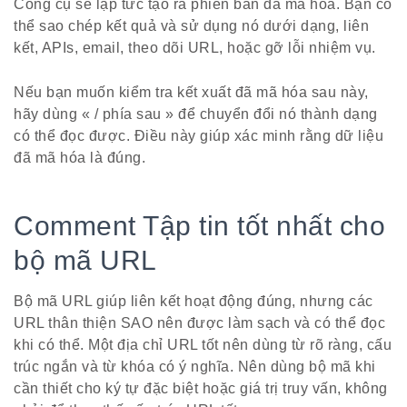
Công cụ sẽ lập tức tạo ra phiên bản đã mã hóa. Bạn có
thể sao chép kết quả và sử dụng nó dưới dạng, liên
kết, APIs, email, theo dõi URL, hoặc gỡ lỗi nhiệm vụ.
Nếu bạn muốn kiểm tra kết xuất đã mã hóa sau này,
hãy dùng « / phía sau » để chuyển đổi nó thành dạng
có thể đọc được. Điều này giúp xác minh rằng dữ liệu
đã mã hóa là đúng.
Comment Tập tin tốt nhất cho
bộ mã URL
Bộ mã URL giúp liên kết hoạt động đúng, nhưng các
URL thân thiện SAO nên được làm sạch và có thể đọc
khi có thể. Một địa chỉ URL tốt nên dùng từ rõ ràng, cấu
trúc ngắn và từ khóa có ý nghĩa. Nên dùng bộ mã khi
cần thiết cho ký tự đặc biệt hoặc giá trị truy vấn, không