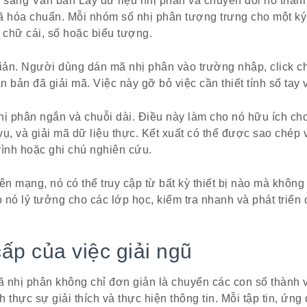
sang Văn bản Lấy dữ liệu nhị phân và chuyển đổi nó thành
 hóa chuẩn. Mỗi nhóm số nhị phân tượng trưng cho một ký 
h chữ cái, số hoặc biểu tượng.
giản. Người dùng dán mã nhị phân vào trường nhập, click c
ăn bản đã giải mã. Việc này gỡ bỏ việc cần thiết tính sổ tay 
hị phân ngắn và chuỗi dài. Điều này làm cho nó hữu ích ch
ụ, và giải mã dữ liệu thực. Kết xuất có thể được sao chép 
trình hoặc ghi chú nghiên cứu.
ên mạng, nó có thể truy cập từ bất kỳ thiết bị nào mà không
 nó lý tưởng cho các lớp học, kiểm tra nhanh và phát triển 
cấp của việc giải ngũ
 nhị phân không chỉ đơn giản là chuyển các con số thành 
 thực sự giải thích và thực hiện thông tin. Mỗi tập tin, ứn