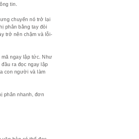
ng tin.
ưng chuyển nó trở lại
hị phân bằng tay đòi
ày trở nên chậm và lỗi-
i mã ngay lập tức. Như
 đầu ra đọc ngay lập
ủa con người và làm
nhị phân nhanh, đơn