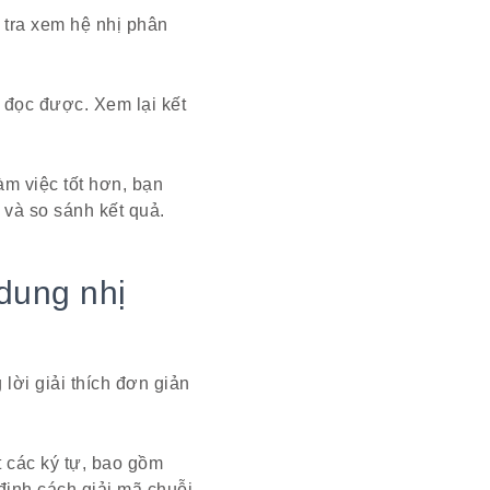
 tra xem hệ nhị phân
 đọc được. Xem lại kết
àm việc tốt hơn, bạn
 và so sánh kết quả.
dung nhị
lời giải thích đơn giản
 các ký tự, bao gồm
định cách giải mã chuỗi