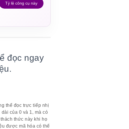
Tỷ lệ công cụ này
hể đọc ngay
ệu.
g thể đọc trực tiếp nhị
 dài của 0 và 1, mà có
 thách thức này khi họ
liệu được mã hóa có thể