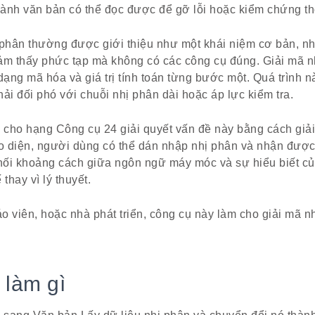
ành văn bản có thể đọc được để gỡ lỗi hoặc kiểm chứng thô
 phân thường được giới thiệu như một khái niệm cơ bản, nh
ảm thấy phức tạp mà không có các công cụ đúng. Giải mã n
dạng mã hóa và giá trị tính toán từng bước một. Quá trình n
phải đối phó với chuỗi nhị phân dài hoặc áp lực kiểm tra.
 cho hạng Công cụ 24 giải quyết vấn đề này bằng cách giả
ao diện, người dùng có thể dán nhập nhị phân và nhận được
 nối khoảng cách giữa ngôn ngữ máy móc và sự hiểu biết c
thay vì lý thuyết.
iáo viên, hoặc nhà phát triển, công cụ này làm cho giải mã 
 làm gì