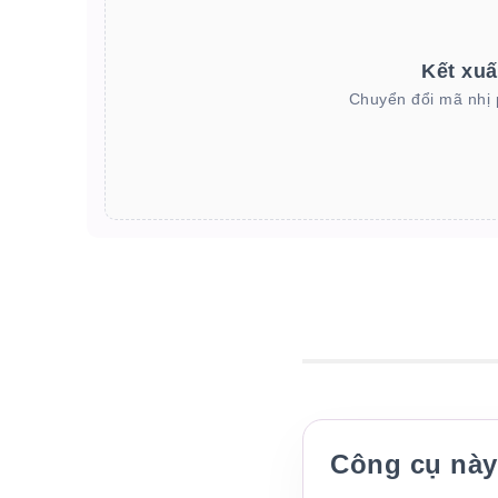
Kết xuấ
Chuyển đổi mã nhị 
Công cụ này