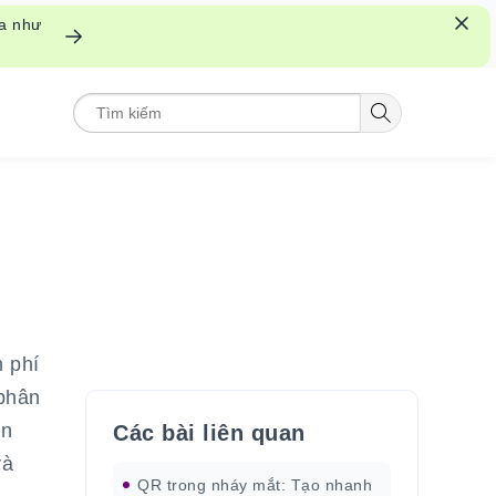
ửa như
 phí
 phân
ăn
Các bài liên quan
và
QR trong nháy mắt: Tạo nhanh