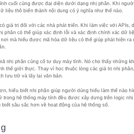
tính cuối cùng được đại diện dưới dạng nhị phân. Khi ngườ
ữ liệu thô biến thành nội dung có ý nghĩa như thế nào.
có giá trị đối với các nhà phát triển. Khi làm việc với APIs
hị phân có thể giúp xác định lỗi và xác định chính xác dữ l
, nơi mà hiểu được mã hóa dữ liệu có thể giúp phát hiện r
ẩn.
i mã nhị phân củng cố tư duy máy tính. Nó cho thấy những k
nh thế giới thực. Thay vì học thuộc lòng các giá trị nhị phâ
 lưu trữ và lấy lại văn bản.
ơn, hiểu biết nhị phân giúp người dùng hiểu làm thế nào h
 trong hệ thống máy tính đều được xây dựng trên logic nhị
 biết sâu sắc hơn về hoạt động của hệ thống số.
ng