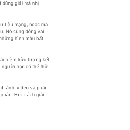
i dùng giải mã nhị
, dữ liệu mạng, hoặc mã
iệu. Nó cũng đóng vai
a những hình mẫu bất
hái niệm trừu tượng kết
n, người học có thể thử
ình ảnh, video và phần
 phân. Học cách giải