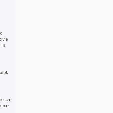
ak
cıyla
'ın
derek
ir saat
lamaz,