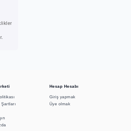
likler
r.
irketi
Hesap Hesabı
olitikası
Giriş yapmak
 Şartları
Üye olmak
şın
zda