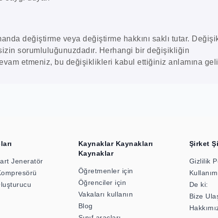
nda değiştirme veya değiştirme hakkını saklı tutar. Değişik
 sizin sorumluluğunuzdadır. Herhangi bir değişikliğin
am etmeniz, bu değişiklikleri kabul ettiğiniz anlamına geli
ları
Kaynaklar Kaynakları
Şirket Ş
Kaynaklar
art Jeneratör
Gizlilik P
Öğretmenler için
Kompresörü
Kullanım
Öğrenciler için
luşturucu
De ki:
Vakaları kullanın
ı
Bize Ula
Blog
Hakkımı
Sınıf araçları