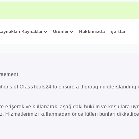
ik pratik keşfedin Sınıf okuması, elouts ve öğrenci çalışması için 
Kaynakları Kaynaklar
Ürünler
Hakkımızda
şartlar
greement
tions of ClassTools24 to ensure a thorough understanding o
e erişerek ve kullanarak, aşağıdaki hüküm ve koşullara uy
z. Hizmetlerimizi kullanmadan önce lütfen bunları dikkatlic