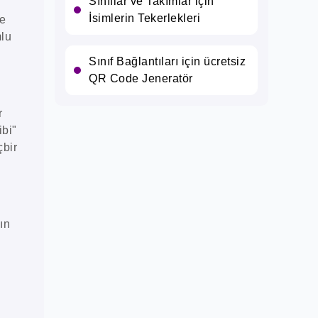
Sınıflar ve Takımlar için
İsimlerin Tekerlekleri
ve
mlu
Sınıf Bağlantıları için ücretsiz
QR Code Jeneratör
r
ibi"
çbir
ın