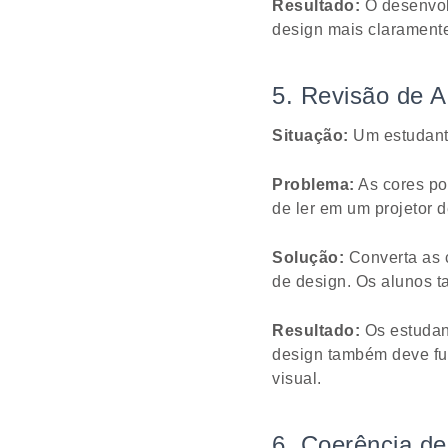
Resultado:
O desenvolv
design mais clarament
5. Revisão de A
Situação:
Um estudante 
Problema:
As cores po
de ler em um projetor d
Solução:
Converta as c
de design. Os alunos t
Resultado:
Os estudan
design também deve fun
visual.
6. Coerência de