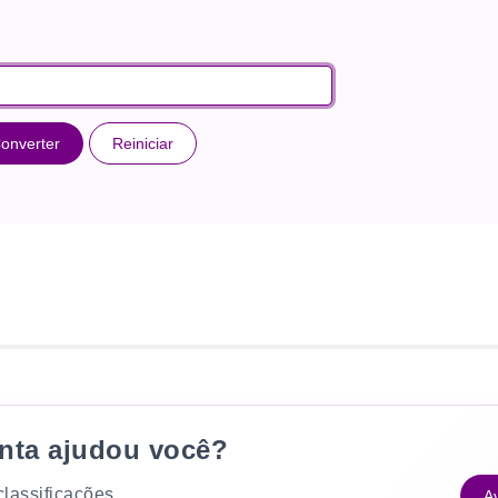
onverter
Reiniciar
enta ajudou você?
 classificações
Av