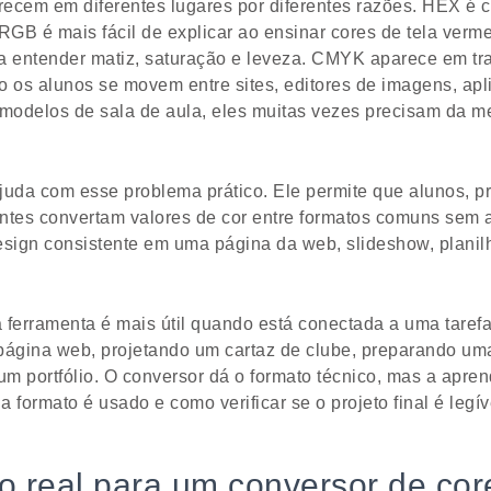
recem em diferentes lugares por diferentes razões. HEX 
RGB é mais fácil de explicar ao ensinar cores de tela verm
a entender matiz, saturação e leveza. CMYK aparece em tr
os alunos se movem entre sites, editores de imagens, apli
 modelos de sala de aula, eles muitas vezes precisam da m
juda com esse problema prático. Ele permite que alunos, p
ntes convertam valores de cor entre formatos comuns sem ad
esign consistente em uma página da web, slideshow, planilha
 ferramenta é mais útil quando está conectada a uma taref
página web, projetando um cartaz de clube, preparando um
 um portfólio. O conversor dá o formato técnico, mas a apr
ormato é usado e como verificar se o projeto final é legív
o real para um conversor de cor