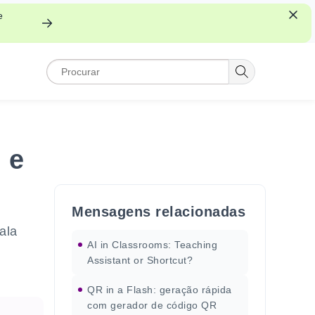
e
 e
Mensagens relacionadas
ala
AI in Classrooms: Teaching
Assistant or Shortcut?
QR in a Flash: geração rápida
com gerador de código QR