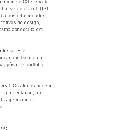
é comum em CSS e web
elha, verde e azul. HSL
abalhos relacionados
cativos de design,
esma cor escrita em
rofessores e
ivinhar. Isso torna
, pôster e portfólio
a real. Os alunos podem
a apresentação, ou
endizagem vem da
el.
es