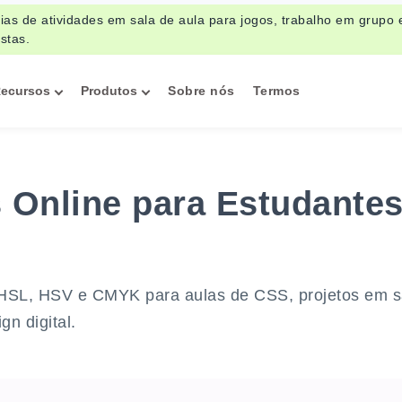
eias de atividades em sala de aula para jogos, trabalho em grupo 
stas.
ecursos
Produtos
Sobre nós
Termos
 Online para Estudantes
 HSL, HSV e CMYK para aulas de CSS, projetos em s
gn digital.