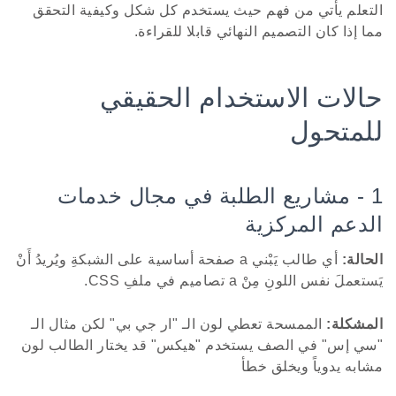
التعلم يأتي من فهم حيث يستخدم كل شكل وكيفية التحقق
مما إذا كان التصميم النهائي قابلا للقراءة.
حالات الاستخدام الحقيقي
للمتحول
1 - مشاريع الطلبة في مجال خدمات
الدعم المركزية
الحالة:
أي طالب يَبْني a صفحة أساسية على الشبكةِ ويُريدُ أَنْ
يَستعملَ نفس اللونِ مِنْ a تصاميم في ملفِ CSS.
المشكلة:
الممسحة تعطي لون الـ "ار جي بي" لكن مثال الـ
"سي إس" في الصف يستخدم "هيكس" قد يختار الطالب لون
مشابه يدوياً ويخلق خطأ