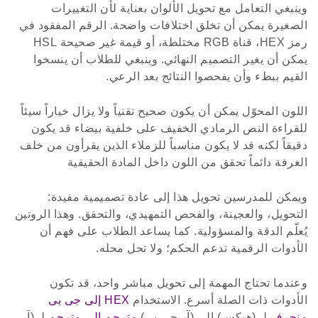
وينبغي التعامل مع تحويل الألوان بعناية لأن التغييرات
الصغيرة يمكن أن تخلق اختلافات واضحة. الرقم المفقود في
رمز HEX، قناة RGB مختلطة، أو قيمة غير صحيحة HSL
يمكن أن يغير التصميم النهائي. وينبغي للطلاب أن ينسخوا
القيم ببطء وأن يفحصوا النتائج بعد الرعي.
اللون المحوّل يمكن أن يكون صحيح تقنياً ولا يزال خياراً سيئاً
للقراءة النص الرمادي الخفيف على خلفية بيضاء قد يكون
دقيقاً لكنه قد لا يكون مناسباً للزملاء الذين يقرأون من خلف
الغرفة دائماً تحقق من اللون داخل المادة الحقيقية
ويمكن للمدرسين تحويل هذا إلى عادة تصميمية مفيدة:
التحويل، والعجينة، والفحص التمهيدي، والتحقق. وهذا الروتين
يُعلّم الدقة والمسؤولية. كما يساعد الطلاب على فهم أن
الأدوات الرقمية تدعم الحكم؛ ولا تحل محله.
وعندما تحتاج المهمة إلى تحويل مباشر واحد، قد تكون
الأدوات ذات الصلة أسرع. الاستخدام
HEX إلى جى بى
منحرف
لـ (هيكس) إلى (آر جي بي)
مترجم إلى مترجم
لـ (آر