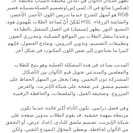
تظهر أشكال الألوان في أماكن مختلفة لأسباب مختلفة. الـ
(هيكس) شائع في الـ (سي إس)وتصميم الشبكةبسببإنه قصير
RGB هو أسهل للشرح عندما تدريس اللون الأحمر، الأخضر،
والشاشة الزرقاء. HSL يُمْكِنُ أَنْ يُساعدَ الطلابَ يَفْهمونَ هوه،
التشبع، النور. يظهر (سيميك) في العمل المتصل بالطباعة
وعندما ينتقل الطلاب بين المواقع الشبكية، ومحرري الصور،
وتطبيقات التصميم، وتدوين الدروس، ونماذج الفصول، فإنهم
كثيرا ما يحتاجون إلى نفس اللون المكتوب في شكل آخر.
المذنب يساعد في هذه المشكلة العملية وهو يتيح للطلاب
والمعلمين والمبتدئين تحويل قيم الألوان بين الأشكال
المشتركة دون التخمين. وهذا يجعل من السهل الحفاظ على
تصميم متسق عبر صفحة على شبكة الإنترنت، والعرض
المزروع، وصحيفة العمل، والملصقات، والحافظة الرقمية.
وفي فصل دراسي، تكون الأداة أكثر فائدة عندما تكون
مرتبطة بمهمة حقيقية. قد يقوم الطلاب بتدوين صفحة على
شبكة الإنترنت، تصميم ملصق للنادي، إعداد عرض، أو التحقق
من الألوان لحافظة. ويعطي المحوّل النموذج التقني، ولكن