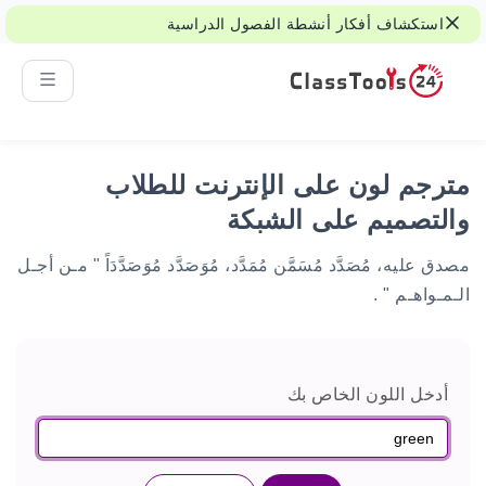
استكشاف أفكار أنشطة الفصول الدراسية
للألعاب، والعمل الجماعي، والقرارات العادلة.
مترجم لون على الإنترنت للطلاب
والتصميم على الشبكة
مصدق عليه، مُصَدَّد مُسَمَّن مُمَدَّد، مُوَصَدَّد مُوَصَدَّدَاً " مـن أجـل
الـمـواهـم " .
أدخل اللون الخاص بك