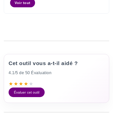
Recherchez votre IP 216.73.216.145?
Voir tout
Cet outil vous a-t-il aidé ?
4.1/5 de 50 Évaluation
★
★
★
★
★
Évaluer cet outil