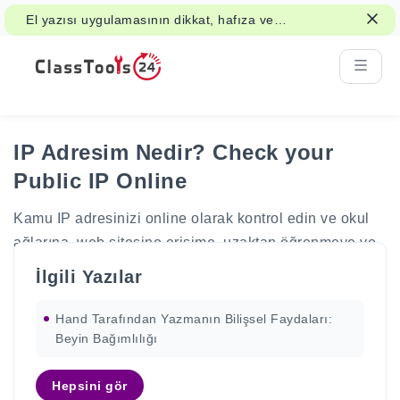
El yazısı uygulamasının dikkat, hafıza ve
öğrenmeyi nasıl destekleyebileceğini
okuyun.
IP Adresim Nedir? Check your
Public IP Online
Kamu IP adresinizi online olarak kontrol edin ve okul
ağlarına, web sitesine erişime, uzaktan öğrenmeye ve
yeni sorun gidermeye nasıl yardımcı olduğunu öğrenin.
İlgili Yazılar
Hand Tarafından Yazmanın Bilişsel Faydaları:
Beyin Bağımlılığı
IP'nizi arayın 216.73.217.131?
Hepsini gör