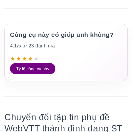
Công cụ này có giúp anh không?
4.1/5 từ 23 đánh giá
★
★
★
★
★
Tỷ lệ công cụ này
Chuyển đổi tập tin phụ đề
WebVTT thành định dạng ST