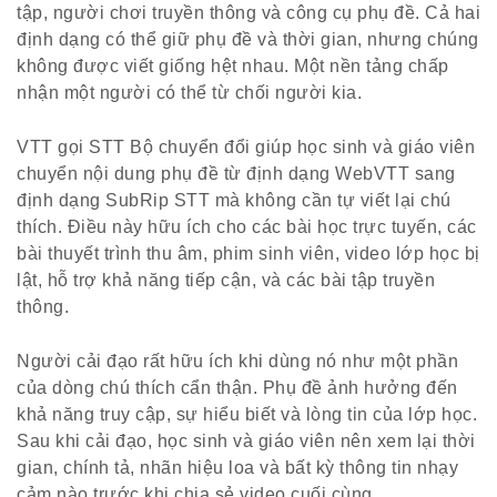
tập, người chơi truyền thông và công cụ phụ đề. Cả hai
định dạng có thể giữ phụ đề và thời gian, nhưng chúng
không được viết giống hệt nhau. Một nền tảng chấp
nhận một người có thể từ chối người kia.
VTT gọi STT Bộ chuyển đổi giúp học sinh và giáo viên
chuyển nội dung phụ đề từ định dạng WebVTT sang
định dạng SubRip STT mà không cần tự viết lại chú
thích. Điều này hữu ích cho các bài học trực tuyến, các
bài thuyết trình thu âm, phim sinh viên, video lớp học bị
lật, hỗ trợ khả năng tiếp cận, và các bài tập truyền
thông.
Người cải đạo rất hữu ích khi dùng nó như một phần
của dòng chú thích cẩn thận. Phụ đề ảnh hưởng đến
khả năng truy cập, sự hiểu biết và lòng tin của lớp học.
Sau khi cải đạo, học sinh và giáo viên nên xem lại thời
gian, chính tả, nhãn hiệu loa và bất kỳ thông tin nhạy
cảm nào trước khi chia sẻ video cuối cùng.