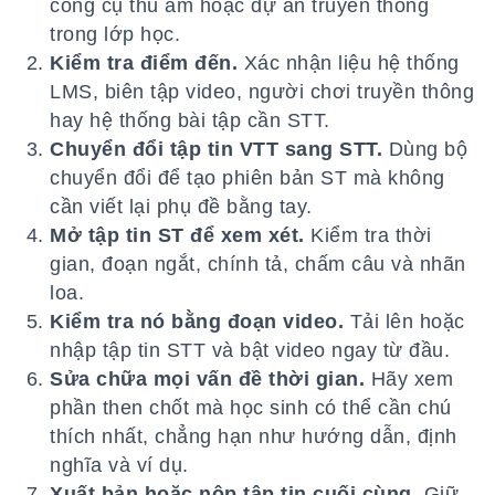
công cụ thu âm hoặc dự án truyền thông
trong lớp học.
Kiểm tra điểm đến.
Xác nhận liệu hệ thống
LMS, biên tập video, người chơi truyền thông
hay hệ thống bài tập cần STT.
Chuyển đổi tập tin VTT sang STT.
Dùng bộ
chuyển đổi để tạo phiên bản ST mà không
cần viết lại phụ đề bằng tay.
Mở tập tin ST để xem xét.
Kiểm tra thời
gian, đoạn ngắt, chính tả, chấm câu và nhãn
loa.
Kiểm tra nó bằng đoạn video.
Tải lên hoặc
nhập tập tin STT và bật video ngay từ đầu.
Sửa chữa mọi vấn đề thời gian.
Hãy xem
phần then chốt mà học sinh có thể cần chú
thích nhất, chẳng hạn như hướng dẫn, định
nghĩa và ví dụ.
Xuất bản hoặc nộp tập tin cuối cùng.
Giữ