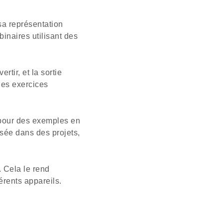
 sa représentation
inaires utilisant des
rtir, et la sortie
les exercices
e pour des exemples en
isée dans des projets,
. Cela le rend
érents appareils.