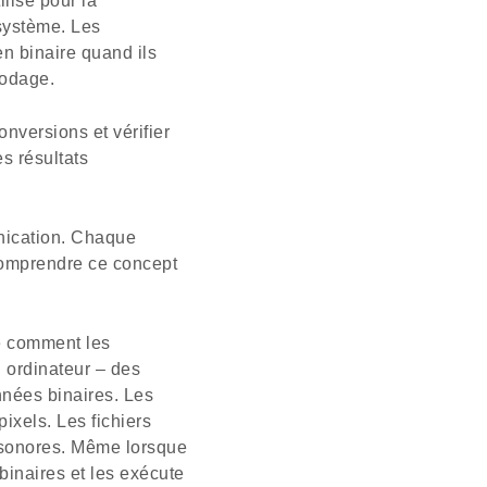
lisé pour la
système. Les
n binaire quand ils
codage.
onversions et vérifier
es résultats
nication. Chaque
 Comprendre ce concept
re comment les
n ordinateur – des
nnées binaires. Les
ixels. Les fichiers
 sonores. Même lorsque
 binaires et les exécute