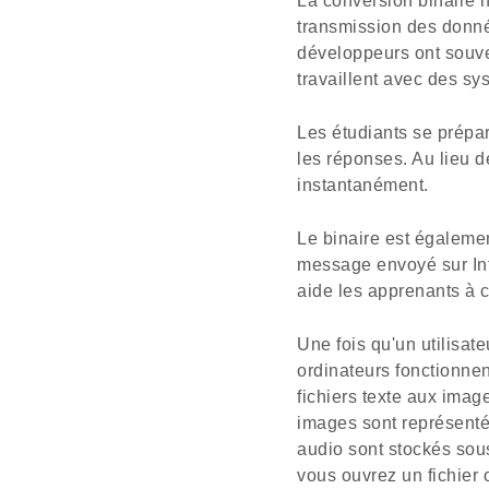
La conversion binaire n
transmission des donné
développeurs ont souve
travaillent avec des 
Les étudiants se prépar
les réponses. Au lieu d
instantanément.
Le binaire est égaleme
message envoyé sur Int
aide les apprenants à 
Une fois qu'un utilisa
ordinateurs fonctionnen
fichiers texte aux imag
images sont représentée
audio sont stockés sou
vous ouvrez un fichier o