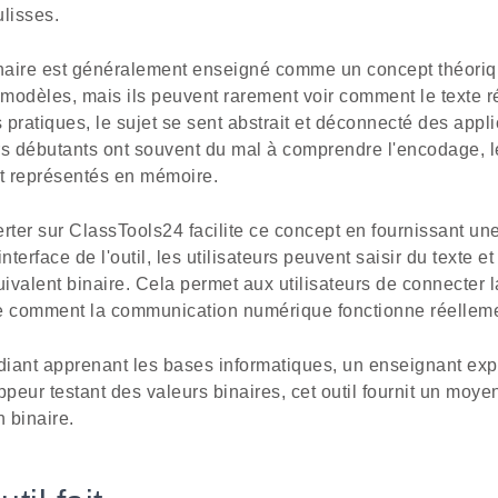
lisses.
inaire est généralement enseigné comme un concept théoriq
modèles, mais ils peuvent rarement voir comment le texte r
pratiques, le sujet se sent abstrait et déconnecté des appli
 débutants ont souvent du mal à comprendre l'encodage, le
nt représentés en mémoire.
rter sur ClassTools24 facilite ce concept en fournissant un
erface de l'outil, les utilisateurs peuvent saisir du texte et 
valent binaire. Cela permet aux utilisateurs de connecter la
e comment la communication numérique fonctionne réelleme
iant apprenant les bases informatiques, un enseignant exp
eur testant des valeurs binaires, cet outil fournit un moye
n binaire.