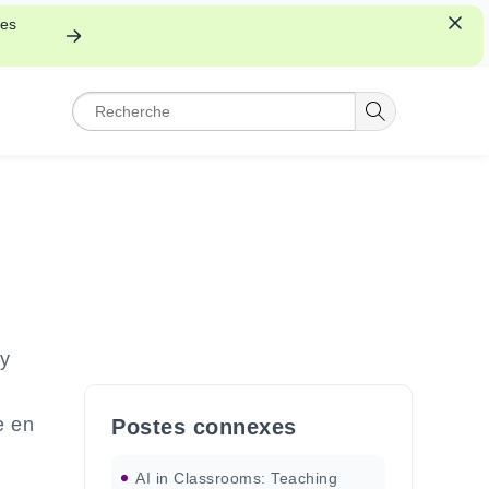
les
ry
e en
Postes connexes
AI in Classrooms: Teaching