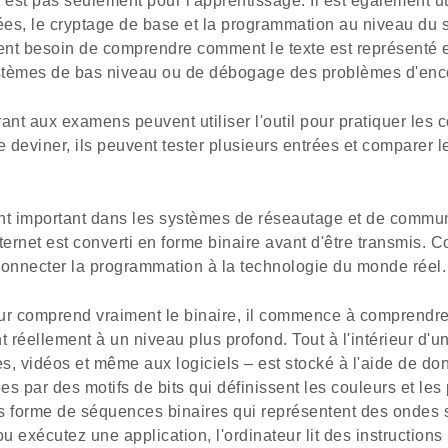
'est pas seulement pour l'apprentissage. Il est également uti
es, le cryptage de base et la programmation au niveau du 
nt besoin de comprendre comment le texte est représenté e
systèmes de bas niveau ou de débogage des problèmes d'en
ant aux examens peuvent utiliser l'outil pour pratiquer les c
e deviner, ils peuvent tester plusieurs entrées et comparer l
nt important dans les systèmes de réseautage et de commu
ernet est converti en forme binaire avant d'être transmis.
connecter la programmation à la technologie du monde réel.
teur comprend vraiment le binaire, il commence à comprend
t réellement à un niveau plus profond. Tout à l'intérieur d'u
es, vidéos et même aux logiciels – est stocké à l'aide de do
s par des motifs de bits qui définissent les couleurs et les p
s forme de séquences binaires qui représentent des ondes
u exécutez une application, l'ordinateur lit des instructions