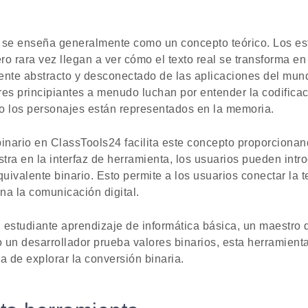
io se enseña generalmente como un concepto teórico. Los e
o rara vez llegan a ver cómo el texto real se transforma en
siente abstracto y desconectado de las aplicaciones del mun
es principiantes a menudo luchan por entender la codificac
 los personajes están representados en la memoria.
 binario en ClassTools24 facilita este concepto proporciona
ra en la interfaz de herramienta, los usuarios pueden introd
ivalente binario. Esto permite a los usuarios conectar la te
na la comunicación digital.
 estudiante aprendizaje de informática básica, un maestro q
o un desarrollador prueba valores binarios, esta herramien
a de explorar la conversión binaria.