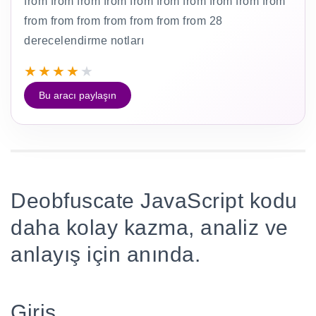
from from from from from from from from from from
from from from from from from from 28
derecelendirme notları
★
★
★
★
★
Bu aracı paylaşın
Deobfuscate JavaScript kodu
daha kolay kazma, analiz ve
anlayış için anında.
Giriş