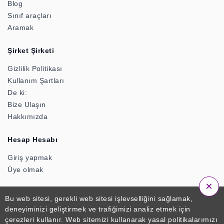
Blog
Sınıf araçları
Aramak
Şirket Şirketi
Gizlilik Politikası
Kullanım Şartları
De ki:
Bize Ulaşın
Hakkımızda
Hesap Hesabı
Giriş yapmak
Üye olmak
×
Bu web sitesi, gerekli web sitesi işlevselliğini sağlamak,
deneyiminizi geliştirmek ve trafiğimizi analiz etmek için
© 2026 ClassTools24. Zactonz Teknolojileri Resmi Bir
çerezleri kullanır. Web sitemizi kullanarak yasal politikalarımızı