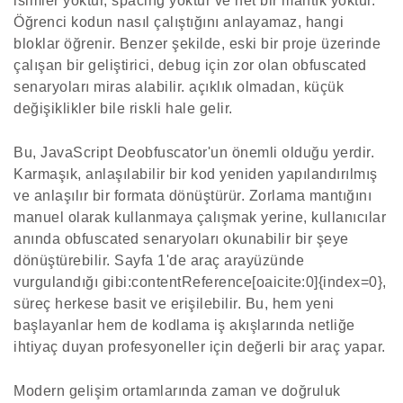
isimler yoktur, spacing yoktur ve net bir mantık yoktur.
Öğrenci kodun nasıl çalıştığını anlayamaz, hangi
bloklar öğrenir. Benzer şekilde, eski bir proje üzerinde
çalışan bir geliştirici, debug için zor olan obfuscated
senaryoları miras alabilir. açıklık olmadan, küçük
değişiklikler bile riskli hale gelir.
Bu, JavaScript Deobfuscator'un önemli olduğu yerdir.
Karmaşık, anlaşılabilir bir kod yeniden yapılandırılmış
ve anlaşılır bir formata dönüştürür. Zorlama mantığını
manuel olarak kullanmaya çalışmak yerine, kullanıcılar
anında obfuscated senaryoları okunabilir bir şeye
dönüştürebilir. Sayfa 1'de araç arayüzünde
vurgulandığı gibi:contentReference[oaicite:0]{index=0},
süreç herkese basit ve erişilebilir. Bu, hem yeni
başlayanlar hem de kodlama iş akışlarında netliğe
ihtiyaç duyan profesyoneller için değerli bir araç yapar.
Modern gelişim ortamlarında zaman ve doğruluk