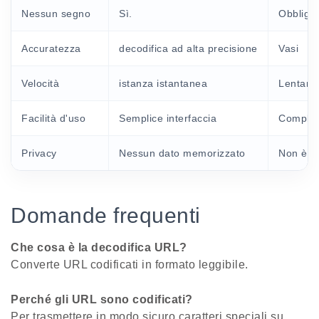
Nessun segno
Sì.
Obbligo
Accuratezza
decodifica ad alta precisione
Vasi
Velocità
istanza istantanea
Lentame
Facilità d'uso
Semplice interfaccia
Comple
Privacy
Nessun dato memorizzato
Non è c
Domande frequenti
Che cosa è la decodifica URL?
Converte URL codificati in formato leggibile.
Perché gli URL sono codificati?
Per trasmettere in modo sicuro caratteri speciali su