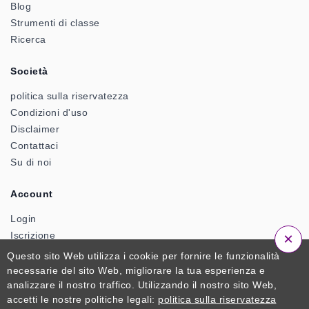
Blog
Strumenti di classe
Ricerca
Società
politica sulla riservatezza
Condizioni d'uso
Disclaimer
Contattaci
Su di noi
Account
Login
Iscrizione
×
Questo sito Web utilizza i cookie per fornire le funzionalità
necessarie del sito Web, migliorare la tua esperienza e
© 2026 ClassTools24. Un prodotto ufficiale di Zactonz
analizzare il nostro traffico. Utilizzando il nostro sito Web,
Technologies. Tutti i diritti riservati
accetti le nostre politiche legali:
politica sulla riservatezza