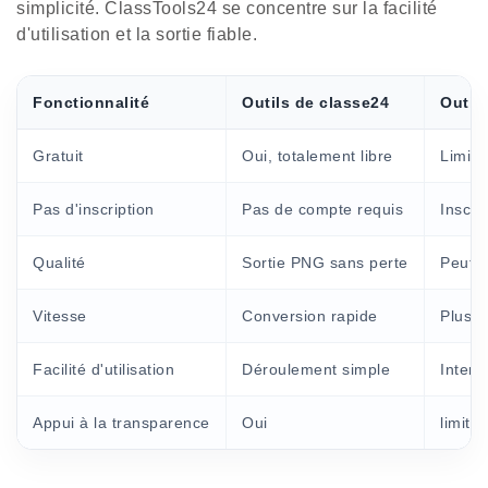
simplicité. ClassTools24 se concentre sur la facilité
d'utilisation et la sortie fiable.
Fonctionnalité
Outils de classe24
Outil
Gratuit
Oui, totalement libre
Limité
Pas d'inscription
Pas de compte requis
Inscri
Qualité
Sortie PNG sans perte
Peut r
Vitesse
Conversion rapide
Plus l
Facilité d'utilisation
Déroulement simple
Interf
Appui à la transparence
Oui
limité