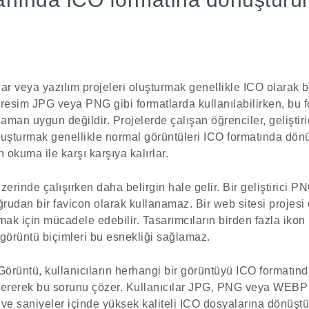
ar veya yazılım projeleri oluşturmak genellikle ICO olarak bi
u resim JPG veya PNG gibi formatlarda kullanılabilirken, bu f
zaman uygun değildir. Projelerde çalışan öğrenciler, geliştir
luşturmak genellikle normal görüntüleri ICO formatında dön
okuma ile karşı karşıya kalırlar.
erinde çalışırken daha belirgin hale gelir. Bir geliştirici P
ğrudan bir favicon olarak kullanamaz. Bir web sitesi projesi 
mak için mücadele edebilir. Tasarımcıların birden fazla ikon
t görüntü biçimleri bu esnekliği sağlamaz.
Görüntü, kullanıcıların herhangi bir görüntüyü ICO formatın
vererek bu sorunu çözer. Kullanıcılar JPG, PNG veya WEBP 
r ve saniyeler içinde yüksek kaliteli ICO dosyalarına dönüştü