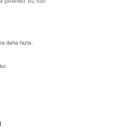
k gerekmez. Bu, hızlı
a daha fazla.
ur.
ı