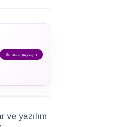
Bu aracı paylaşın
r ve yazılım
n.