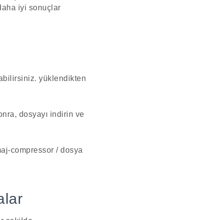
 daha iyi sonuçlar
ilirsiniz. yüklendikten
nra, dosyayı indirin ve
imaj-compressor / dosya
alar