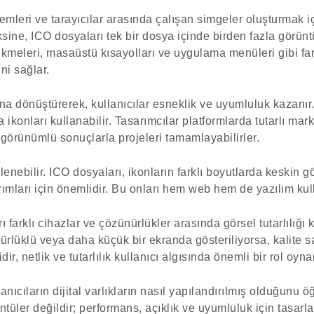
temleri ve tarayıcılar arasında çalışan simgeler oluşturmak iç
ksine, ICO dosyaları tek bir dosya içinde birden fazla görünt
sekmeleri, masaüstü kısayolları ve uygulama menüleri gibi f
ni sağlar.
na dönüştürerek, kullanıcılar esneklik ve uyumluluk kazanır. 
konları kullanabilir. Tasarımcılar platformlarda tutarlı mark
görünümlü sonuçlarla projeleri tamamlayabilirler.
lenebilir. ICO dosyaları, ikonların farklı boyutlarda keskin 
ımları için önemlidir. Bu onları hem web hem de yazılım kulla
 farklı cihazlar ve çözünürlükler arasında görsel tutarlılığı
ürlüklü veya daha küçük bir ekranda gösteriliyorsa, kalite sa
r, netlik ve tutarlılık kullanıcı algısında önemli bir rol oynar
anıcıların dijital varlıkların nasıl yapılandırılmış olduğunu 
ntüler değildir; performans, açıklık ve uyumluluk için tasar