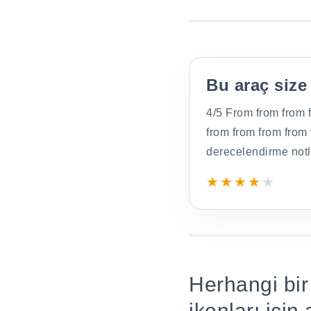
Bu araç size
4/5 From from from 
from from from from
derecelendirme notl
★
★
★
★
★
Herhangi bir
ikonları içi