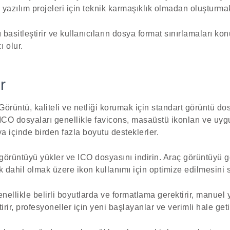
 yazılım projeleri için teknik karmaşıklık olmadan oluşturmak
ı basitleştirir ve kullanıcıların dosya format sınırlamaları
 olur.
r
örüntü, kaliteli ve netliği korumak için standart görüntü do
ICO dosyaları genellikle favicons, masaüstü ikonları ve uygu
sya içinde birden fazla boyutu desteklerler.
 görüntüyü yükler ve ICO dosyasını indirin. Araç görüntüyü g
k dahil olmak üzere ikon kullanımı için optimize edilmesini s
ellikle belirli boyutlarda ve formatlama gerektirir, manuel y
irir, profesyoneller için yeni başlayanlar ve verimli hale getir