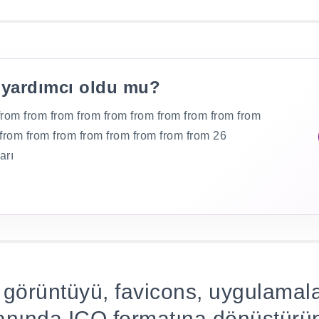
 yardımcı oldu mu?
from from from from from from from from from from
 from from from from from from from from 26
arı
 görüntüyü, favicons, uygulamala
n anında ICO formatına dönüştürü