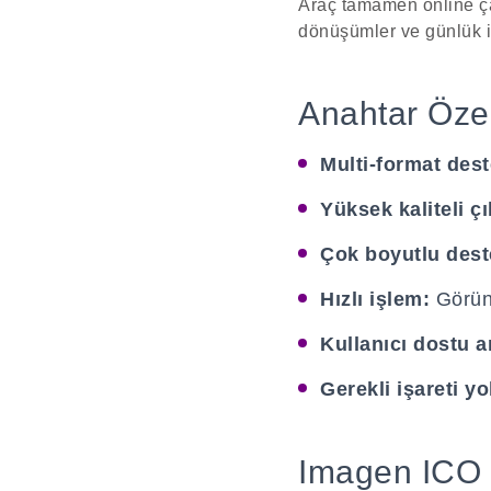
Araç tamamen online ça
dönüşümler ve günlük iş 
Anahtar Özel
Multi-format dest
Yüksek kaliteli çı
Çok boyutlu dest
Hızlı işlem:
Görünt
Kullanıcı dostu a
Gerekli işareti yo
Imagen ICO 