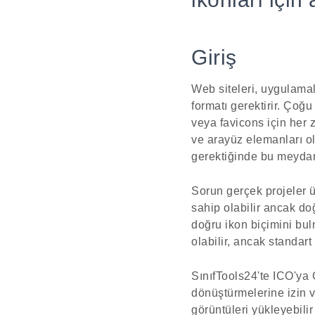
Giriş
Web siteleri, uygulamal
formatı gerektirir. Çoğ
veya favicons için her 
ve arayüz elemanları o
gerektiğinde bu meydan 
Sorun gerçek projeler üz
sahip olabilir ancak do
doğru ikon biçimini bul
olabilir, ancak standar
SınıfTools24'te ICO'ya 
dönüştürmelerine izin 
görüntüleri yükleyebili