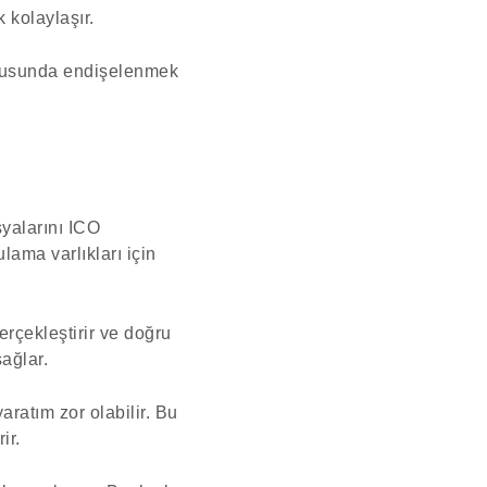
 kolaylaşır.
 konusunda endişelenmek
syalarını ICO
lama varlıkları için
erçekleştirir ve doğru
ağlar.
aratım zor olabilir. Bu
ir.