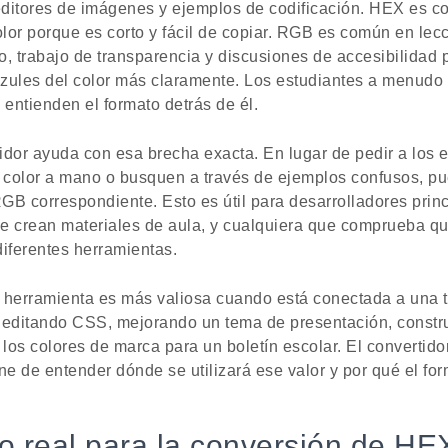
ditores de imágenes y ejemplos de codificación. HEX es c
color porque es corto y fácil de copiar. RGB es común en le
o, trabajo de transparencia y discusiones de accesibilidad 
 azules del color más claramente. Los estudiantes a menudo 
 entienden el formato detrás de él.
or ayuda con esa brecha exacta. En lugar de pedir a los 
e color a mano o busquen a través de ejemplos confusos, p
RGB correspondiente. Esto es útil para desarrolladores prin
e crean materiales de aula, y cualquiera que comprueba qu
diferentes herramientas.
la herramienta es más valiosa cuando está conectada a una t
r editando CSS, mejorando un tema de presentación, const
os colores de marca para un boletín escolar. El convertidor
ne de entender dónde se utilizará ese valor y por qué el for
o real para la conversión de H