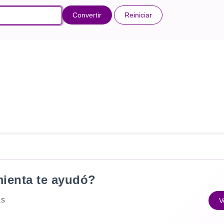
Convertir
Reiniciar
mienta te ayudó?
as
V