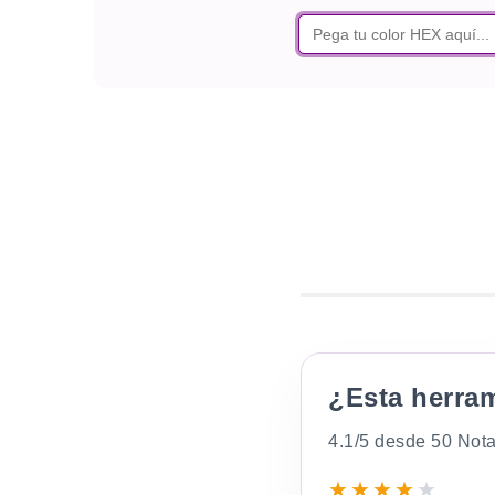
¿Esta herra
4.1/5 desde 50 Not
★
★
★
★
★