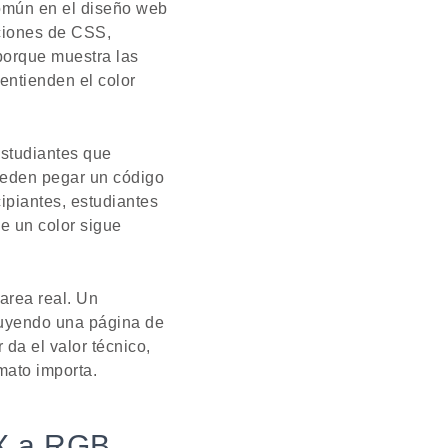
omún en el diseño web
cciones de CSS,
porque muestra las
entienden el color
estudiantes que
ueden pegar un código
cipiantes, estudiantes
e un color sigue
area real. Un
ruyendo una página de
 da el valor técnico,
mato importa.
EX a RGB