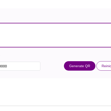
r
Generate QR
Reinic