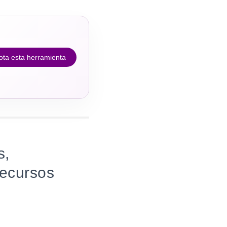
ota esta herramienta
s,
recursos