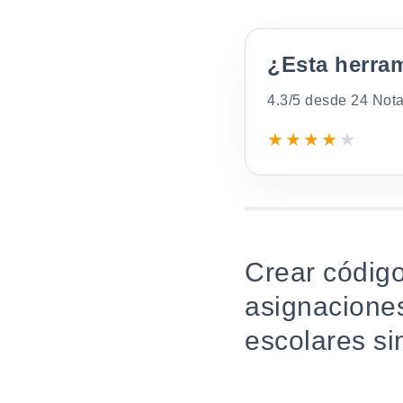
¿Esta herra
4.3/5 desde 24 Not
★
★
★
★
★
Crear código
asignaciones
escolares sin