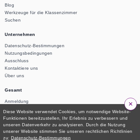
Blog
Werkzeuge für die Klassenzimmer
Suchen
Unternehmen
Datenschutz-Bestimmungen
Nutzungsbedingungen
Ausschluss
Kontaktiere uns
Über uns
Gesamt
Anmeldung
×
Anmeldung
Diese Website verwendet Cookies, um notwendige Website-
Funktionen bereitzustellen, Ihr Erlebnis zu verbessern und
unseren Datenverkehr zu analysieren. Durch die Nutzung
© 2026 ClassTools24. Ein offizielles Produkt von
unserer Website stimmen Sie unseren rechtlichen Richtlinien
Zactonz Technologies. Alle Rechte vorbehalten
zu:
Datenschutz-Bestimmungen