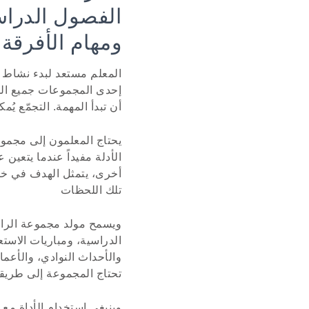
الفصول الدراس
ومهام الأفرقة
المعلم مستعد لبدء نشاط
إحدى المجموعات جميع المت
أن تبدأ المهمة. التجمّع يُمكنُ أَنْ يَبْدو مثل a روتين فصلِ صغيرِ، لَكن
يحتاج المعلمون إلى مجموع
الأدلة مفيداً عندما يتعين
أخرى، يتمثل الهدف في خل
تلك اللحظات
ويسمح مولد مجموعة الران
الدراسية، ومباريات الاست
والأحداث النوادي، والأعم
تحتاج المجموعة إلى طريقة
وينبغي استخدام الأداة مع