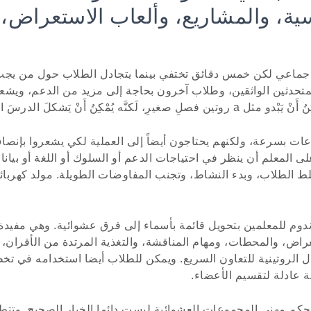
ية، والمشاريع، وألعاب الاستعراض،
 جماعي لكن خمس دقائق تختفي بينما يتجادل الطلاب حول من يج
حدثين الواثقين، وطلاب آخرون بحاجة إلى مزيد من الدعم، ويشعر
َّه يُمْكِنُ أَنْ يَشكلَ الدرسَ الكاملَ.
ات بسرعة، ولكنهم يحتاجون أيضاً إلى العملية لكي يشعروا بإنصا
 على المعلم أن ينظر في احتياجات الدعم أو السلوك أو اللغة أو بيان
ط الطلاب، وبدء النشاط، وتجنب المفاوضات الطويلة. مولد كهرب
دوم للمعلمين بتحويل قائمة بأسماء إلى فرق عشوائية. وهي مفيد
عراض، والمحطات، ومهام المناقشة، والتغذية المرتدة من الأقران، 
ال الروتينية للتعاون السريع. ويمكن للطلاب أيضا استخدامه في تخ
 عادلة لتقسيم الأعضاء.
 حكم مهني المجموعات العشوائية ليست دائما الخيار الصحيح. وت