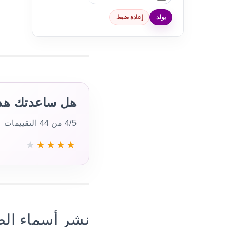
يولد
إعادة ضبط
هل ساعدتك هذه
4/5 من 44 التقييمات
★
★
★
★
★
نشر أسماء ال