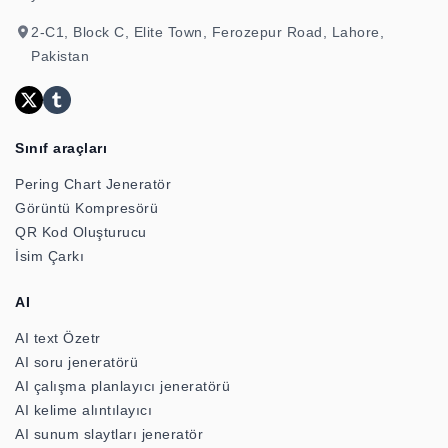
2-C1, Block C, Elite Town, Ferozepur Road, Lahore,
Pakistan
Sınıf araçları
Pering Chart Jeneratör
Görüntü Kompresörü
QR Kod Oluşturucu
İsim Çarkı
AI
AI text Özetr
AI soru jeneratörü
AI çalışma planlayıcı jeneratörü
AI kelime alıntılayıcı
AI sunum slaytları jeneratör