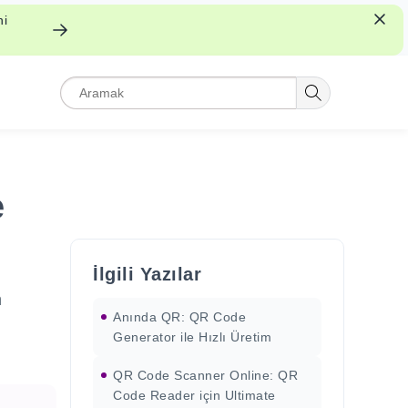
ni
e
İlgili Yazılar
n
Anında QR: QR Code
Generator ile Hızlı Üretim
QR Code Scanner Online: QR
Code Reader için Ultimate