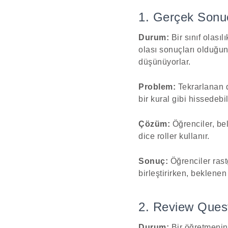
1. Gerçek Sonuç
Durum:
Bir sınıf olasıl
olası sonuçları olduğun
düşünüyorlar.
Problem:
Tekrarlanan d
bir kural gibi hissedebi
Çözüm:
Öğrenciler, bel
dice roller kullanır.
Sonuç:
Öğrenciler rastg
birleştirirken, beklenen 
2. Review Quest
Durum:
Bir öğretmenin 