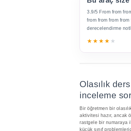
Bu araç size
3.9/5 From from fro
from from from from
derecelendirme notl
★
★
★
★
★
Olasılık dersl
inceleme soru
Bir öğretmen bir olasılı
aktivitesi hazır, ancak 
rastgele bir numaraya ih
küçük sınıf problemleri