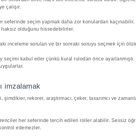
e çalışır.
r seferinde seçim yapmak daha zor konulardan kaçınabilir
 haksız olduğunu hissedebilirler.
aki inceleme soruları ve bir sonraki soruyu seçmek için ölül
y seçimi kabul eder çünkü kural rulodan önce ayarlanmıştı.
uygularlar.
nı imzalamak
, şimdikier, rekorer, araştırmacı, çeker, tasarımcı ve zamanlay
enciler her seferinde tercih edilen roller alabilir. Sessiz ö
 kontrol edemezler.