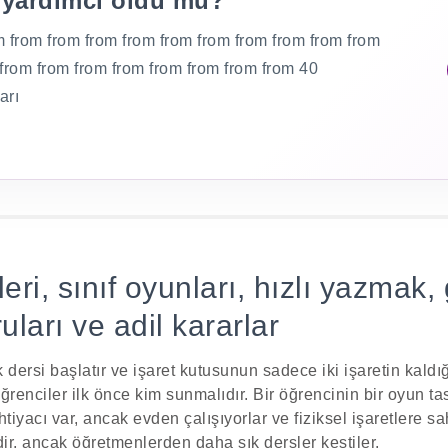
 yardımcı oldu mu?
m from from from from from from from from from from
 from from from from from from from from 40
arı
eri, sınıf oyunları, hızlı yazmak, 
ları ve adil kararlar
k dersi başlatır ve işaret kutusunun sadece iki işaretin kaldığ
öğrenciler ilk önce kim sunmalıdır. Bir öğrencinin bir oyun tas
tiyacı var, ancak evden çalışıyorlar ve fiziksel işaretlere sa
dir, ancak öğretmenlerden daha sık dersler kestiler.