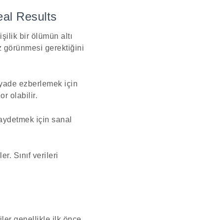
eal Results
şilik bir ölümün altı
z görünmesi gerektiğini
iyade ezberlemek için
r olabilir.
kaydetmek için sanal
r. Sınıf verileri
ler genellikle ilk önce