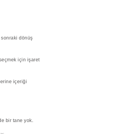
r sonraki dönüş
seçmek için işaret
rine içeriği
e bir tane yok.