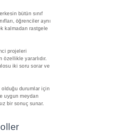
erkesin bütün sınıf
fları, öğrenciler aynı
rek kalmadan rastgele
ci projeleri
özellikle yararlıdır.
ulosu iki soru sorar ve
r olduğu durumlar için
ş ve uygun meydan
sız bir sonuç sunar.
oller