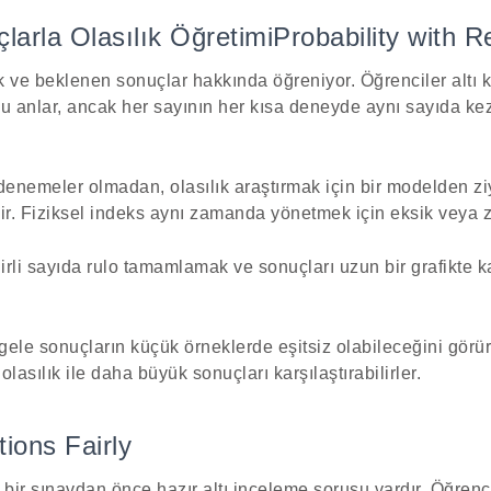
larla Olasılık ÖğretimiProbability with R
ık ve beklenen sonuçlar hakkında öğreniyor. Öğrenciler altı ki
u anlar, ancak her sayının her kısa deneyde aynı sayıda ke
enemeler olmadan, olasılık araştırmak için bir modelden z
lir. Fiziksel indeks aynı zamanda yönetmek için eksik veya zo
irli sayıda rulo tamamlamak ve sonuçları uzun bir grafikte 
ele sonuçların küçük örneklerde eşitsiz olabileceğini görürle
olasılık ile daha büyük sonuçları karşılaştırabilirler.
ions Fairly
bir sınavdan önce hazır altı inceleme sorusu vardır. Öğrenci