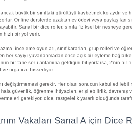
, ancak büyük bir sınıftaki gürültüyü kaybetmek kolaydır ve h
orlar. Online derslerde uzaktan ev ödevi veya paylaşılan sını
abilir. Sanal bir dice roller, sınıfa fiziksel bir nesneye ge
hızlı bir yol verir.
zma, inceleme oyunları, sınıf kararları, grup rolleri ve öğren
en her sayıyı yuvarlanmadan önce açık bir eyleme bağlarken 
unun bir tane soru anlamına geldiğini biliyorlarsa, 2'nin bir r
il ve organize hissediyor.
ı değiştirmemesi gerekir. Her olası sonucun kabul edilebili
 hala güvenlik, öğrenme ihtiyaçları, erişilebilirlik, davranı
rmeleri gerekiyor. dice, rastgelelik yararlı olduğunda taraf
nım Vakaları Sanal A için Dice R