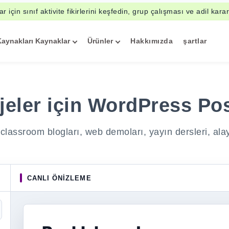
r için sınıf aktivite fikirlerini keşfedin, grup çalışması ve adil karar
Kaynakları Kaynaklar
Ürünler
Hakkımızda
şartlar
ojeler için WordPress Po
assroom blogları, web demoları, yayın dersleri, alayla
CANLI ÖNIZLEME