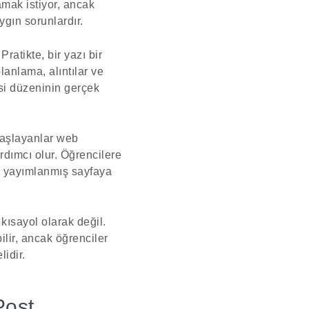
amak istiyor, ancak
gın sorunlardır.
ratikte, bir yazı bir
planlama, alıntılar ve
esi düzeninin gerçek
başlayanlar web
ardımcı olur. Öğrencilere
in yayımlanmış sayfaya
kısayol olarak değil.
lir, ancak öğrenciler
lidir.
Post