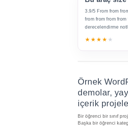
3.9/5 From from fro
Tanım:
from from from from
derecelendirme notl
★
★
★
★
★
Örnek WordPr
demolar, yayı
içerik projele
Bir öğrenci bir sınıf pr
Başka bir öğrenci katego