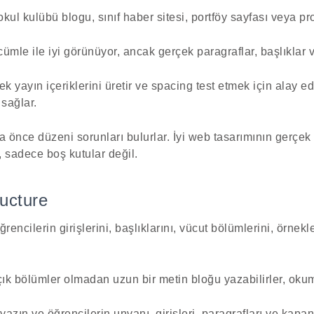
kul kulübü blogu, sınıf haber sitesi, portföy sayfası veya pro
ümle ile iyi görünüyor, ancak gerçek paragraflar, başlıklar ve
 yayın içeriklerini üretir ve spacing test etmek için alay eder
 sağlar.
 önce düzeni sorunları bulurlar. İyi web tasarımının gerçek 
, sadece boş kutular değil.
ructure
encilerin girişlerini, başlıklarını, vücut bölümlerini, örnekle
ık bölümler olmadan uzun bir metin bloğu yazabilirler, okum
yazın ve öğrencilerin unvanı, girişleri, paragrafları ve kap