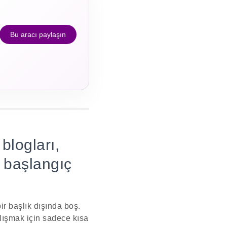
Bu aracı paylaşın
blogları,
e başlangıç
bir başlık dışında boş.
çalışmak için sadece kısa