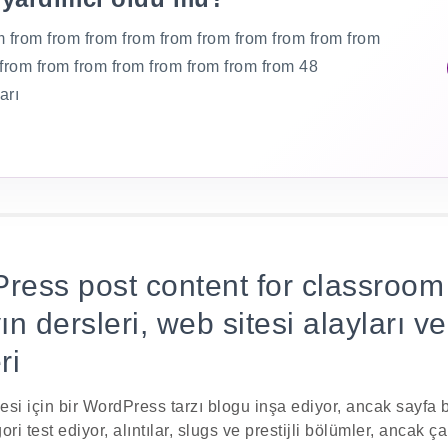
m from from from from from from from from from from
 from from from from from from from from 48
arı
ess post content for classroom 
n dersleri, web sitesi alayları v
ri
ojesi için bir WordPress tarzı blogu inşa ediyor, ancak sayfa 
ri test ediyor, alıntılar, slugs ve prestijli bölümler, ancak 