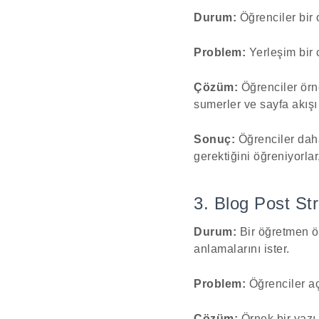
Durum:
Öğrenciler bir o
Problem:
Yerleşim bir c
Çözüm:
Öğrenciler örnek
sumerler ve sayfa akışı
Sonuç:
Öğrenciler daha
gerektiğini öğreniyorlar
3. Blog Post St
Durum:
Bir öğretmen öğr
anlamalarını ister.
Problem:
Öğrenciler aç
Çözüm:
Örnek bir yazı 