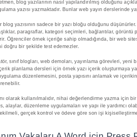
retmen, blog yazılarının nasıl yapılandırılmış olduğunu açıkl
gulama yazısı yazmaktadır. Bunlar web yayın derslerinde yay
r blog yazısının sadece bir yazı bloğu olduğunu düşünürler. P
şlıklar, paragraflar, kategori seçimleri, bağlantılar, görüntü 
ir. Öğrenciler örnek içeriğe sahip olmadığında, bir web sit
ni doğru bir şekilde test edemezler.
r, sınıf blogları, web demoları, yayınlama görevleri, yeni 
içerik planlama dersleri için örnek yazı içerik oluşturmaya y
, uygulama düzenlemesini, posta yapısını anlamak ve içerik
renebilir.
ı olarak kullanılmalıdır, nihai değerlendirme yazma için bir 
 alaylar, düzenleme uygulamaları ve yapı ile yardımcı olabi
çekilmeli, gerçek kontrol ve ödeve göre son işi kişiselleştirme
nım Vakaları A Word için Press 