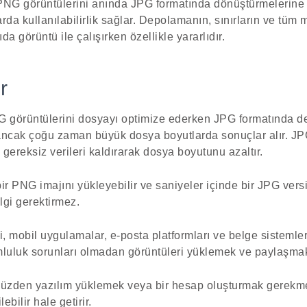
 PNG görüntülerini anında JPG formatında dönüştürmelerine i
rda kullanılabilirlik sağlar. Depolamanın, sınırların ve tüm
a görüntü ile çalışırken özellikle yararlıdır.
r
görüntülerini dosyayı optimize ederken JPG formatında değ
 ancak çoğu zaman büyük dosya boyutlarda sonuçlar alır. JPG
 gereksiz verileri kaldırarak dosya boyutunu azaltır.
bir PNG imajını yükleyebilir ve saniyeler içinde bir JPG versi
lgi gerektirmez.
i, mobil uygulamalar, e-posta platformları ve belge sistemler
luluk sorunları olmadan görüntüleri yüklemek ve paylaşmak 
 yüzden yazılım yüklemek veya bir hesap oluşturmak gerekme
lebilir hale getirir.