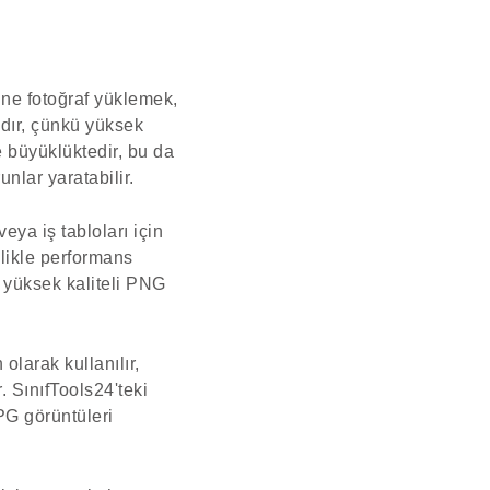
line fotoğraf yüklemek,
ıdır, çünkü yüksek
le büyüklüktedir, bu da
nlar yaratabilir.
eya iş tabloları için
llikle performans
a yüksek kaliteli PNG
larak kullanılır,
. SınıfTools24'teki
PG görüntüleri