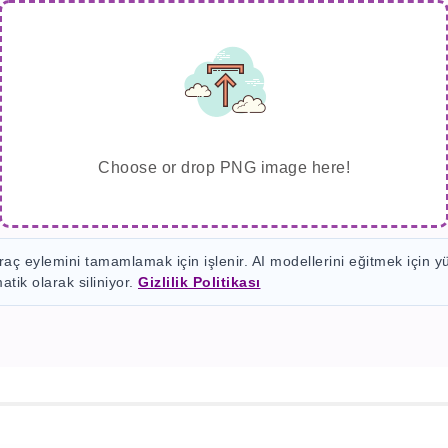
Choose or drop PNG image here!
ç eylemini tamamlamak için işlenir. AI modellerini eğitmek için y
atik olarak siliniyor.
Gizlilik Politikası