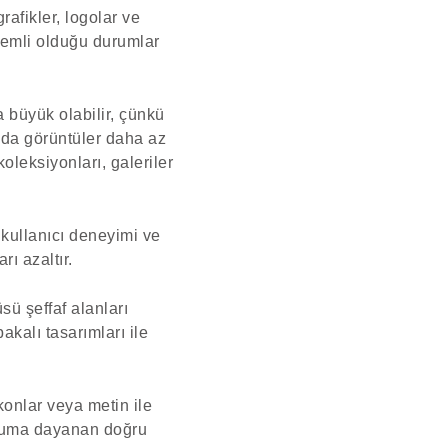
rafikler, logolar ve
nemli olduğu durumlar
 büyük olabilir, çünkü
u da görüntüler daha az
oleksiyonları, galeriler
 kullanıcı deneyimi ve
rı azaltır.
sü şeffaf alanları
akalı tasarımları ile
konlar veya metin ile
uruma dayanan doğru