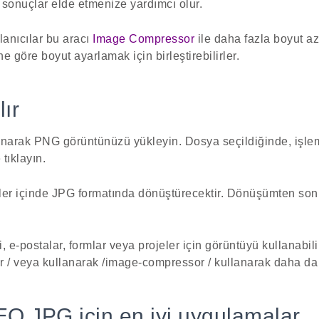
 sonuçlar elde etmenize yardımcı olur.
llanıcılar bu aracı
Image Compressor
ile daha fazla boyut az
ne göre boyut ayarlamak için birleştirebilirler.
lır
arak PNG görüntünüzü yükleyin. Dosya seçildiğinde, işlem
ıklayın.
ler içinde JPG formatında dönüştürecektir. Dönüşümten son
 e-postalar, formlar veya projeler için görüntüyü kullanabili
er / veya kullanarak /image-compressor / kullanarak daha da s
 JPG için en iyi uygulamalar