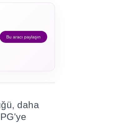
Bu aracı paylaşın
üğü, daha
JPG'ye