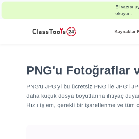
El yazısı u
okuyun.
Kaynaklar 
PNG'u Fotoğraflar 
PNG'u JPG'yi bu ücretsiz PNG ile JPG'i JPG'
daha küçük dosya boyutlarına ihtiyaç duyan 
Hızlı işlem, gerekli bir işaretlenme ve tüm c