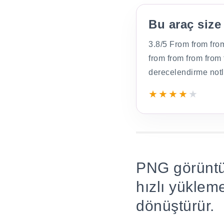
Bu araç size
3.8/5 From from fro
from from from from
derecelendirme notl
★
★
★
★
★
PNG görüntü
hızlı yüklem
dönüştürür.