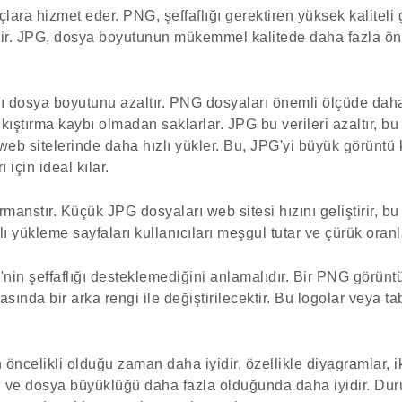
ara hizmet eder. PNG, şeffaflığı gerektiren yüksek kaliteli g
sidir. JPG, dosya boyutunun mükemmel kalitede daha fazla ö
rı dosya boyutunu azaltır. PNG dosyaları önemli ölçüde daha
ıkıştırma kaybı olmadan saklarlar. JPG bu verileri azaltır, b
web sitelerinde daha hızlı yükler. Bu, JPG'yi büyük görüntü k
 için ideal kılar.
manstır. Küçük JPG dosyaları web sitesi hızını geliştirir, bu
ı yükleme sayfaları kullanıcıları meşgul tutar ve çürük oranla
'nin şeffaflığı desteklemediğini anlamalıdır. Bir PNG görüntü
sında bir arka rengi ile değiştirilecektir. Bu logolar veya tab
 öncelikli olduğu zaman daha iyidir, özellikle diyagramlar, i
ız ve dosya büyüklüğü daha fazla olduğunda daha iyidir. D