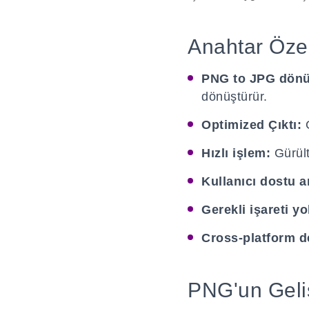
Anahtar Özel
PNG to JPG dön
dönüştürür.
Optimized Çıktı:
G
Hızlı işlem:
Gürült
Kullanıcı dostu a
Gerekli işareti yo
Cross-platform d
PNG'un Geli