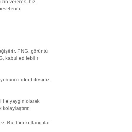
zin vererek, hız,
 meselenin
iştirir. PNG, görüntü
, kabul edilebilir
yonunu indirebilirsiniz.
i ile yaygın olarak
kolaylaştırır.
z. Bu, tüm kullanıcılar