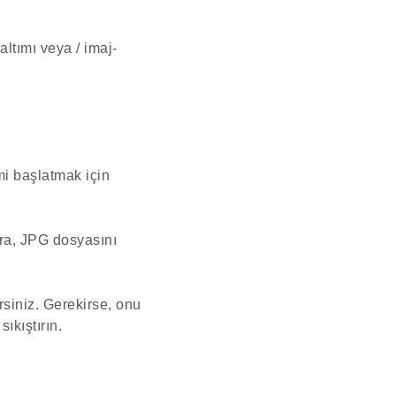
altımı veya / imaj-
i başlatmak için
ra, JPG dosyasını
rsiniz. Gerekirse, onu
ıkıştırın.