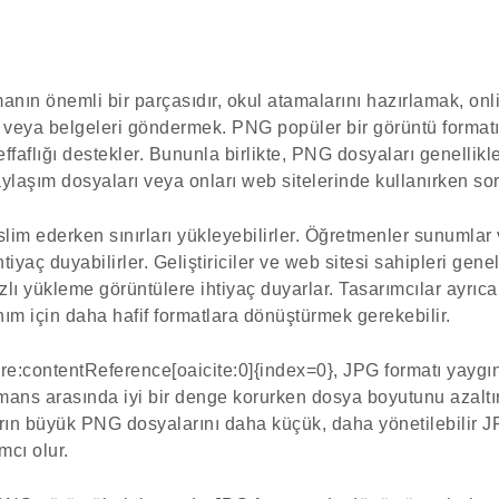
şmanın önemli bir parçasıdır, okul atamalarını hazırlamak, on
k veya belgeleri göndermek. PNG popüler bir görüntü format
 şeffaflığı destekler. Bununla birlikte, PNG dosyaları genellik
ylaşım dosyaları veya onları web sitelerinde kullanırken soru
lim ederken sınırları yükleyebilirler. Öğretmenler sunumlar v
iyaç duyabilirler. Geliştiriciler ve web sitesi sahipleri gene
ızlı yükleme görüntülere ihtiyaç duyarlar. Tasarımcılar ayrıc
anım için daha hafif formatlara dönüştürmek gerekebilir.
:contentReference[oaicite:0]{index=0}, JPG formatı yaygın o
rmans arasında iyi bir denge korurken dosya boyutunu azaltır
arın büyük PNG dosyalarını daha küçük, daha yönetilebilir J
mcı olur.