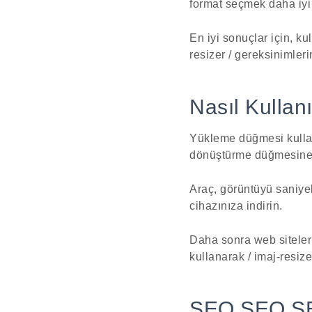
format seçmek daha iyi
En iyi sonuçlar için, ku
resizer / gereksinimleri
Nasıl Kullanı
Yükleme düğmesi kullan
dönüştürme düğmesine t
Araç, görüntüyü saniye
cihazınıza indirin.
Daha sonra web siteleri,
kullanarak / imaj-resiz
SEO SEO SEO